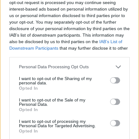
opt-out request is processed you may continue seeing
Χυμός λεμονιού:
Καλή πηγή βιταμίνης C και
interest-based ads based on personal information utilized by
us or personal information disclosed to third parties prior to
αντιοξειδωτικών, το λεμόνι μπορεί να
your opt-out. You may separately opt-out of the further
βοηθήσει στη διέγερση της πέψης και να
disclosure of your personal information by third parties on the
IAB’s list of downstream participants. This information may
ενισχύσει το ανοσοποιητικό. Μπορεί επίσης να
also be disclosed by us to third parties on the
IAB’s List of
συμβάλλει στο μεταβολισμό του λίπους,
Downstream Participants
that may further disclose it to other
ιδιαίτερα σε συνδυασμό με άσκηση.
third parties.
Personal Data Processing Opt Outs
Συμβουλές για καλύτερα
I want to opt-out of the Sharing of my
αποτελέσματα
personal data.
Opted In
I want to opt-out of the Sale of my
Personal Data.
Opted In
I want to opt-out of processing my
Personal Data for Targeted Advertising.
Opted In