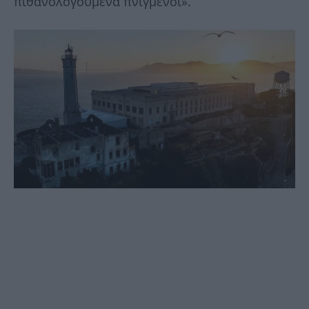
πιθανολογούμενα πνιγμένοι».