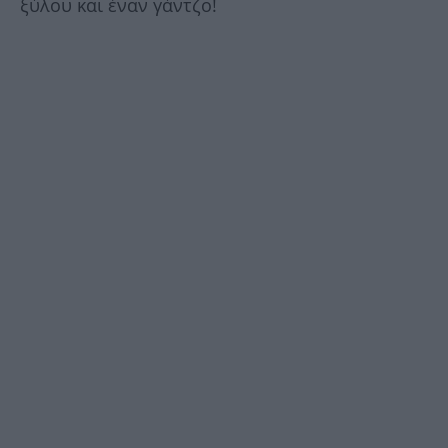
ξύλου και έναν γάντζο!