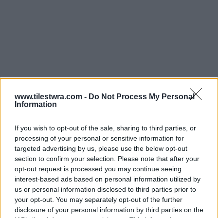
www.tilestwra.com -
Do Not Process My Personal
Information
If you wish to opt-out of the sale, sharing to third parties, or
processing of your personal or sensitive information for
targeted advertising by us, please use the below opt-out
section to confirm your selection. Please note that after your
Όπως λέει στο LamiaReport η ιδιοκτήτρια της
opt-out request is processed you may continue seeing
interest-based ads based on personal information utilized by
ψαροταβέρνας, περισσότερο τους ενοχλεί η
us or personal information disclosed to third parties prior to
κοροϊδία παρά το ποσό των 58 ευρώ που ήταν
your opt-out. You may separately opt-out of the further
disclosure of your personal information by third parties on the
ο λογαριασμός. «
Ας μας έλεγαν ότι δεν έχουν