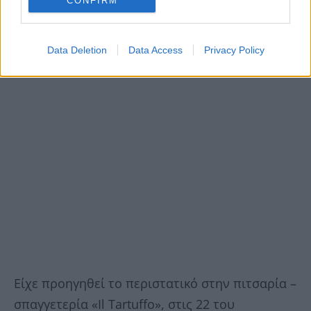
CONFIRM
Data Deletion
Data Access
Privacy Policy
Είχε προηγηθεί το περιστατικό στην πιτσαρία –
σπαγγετερία «Il Tartuffo», στις 22 του