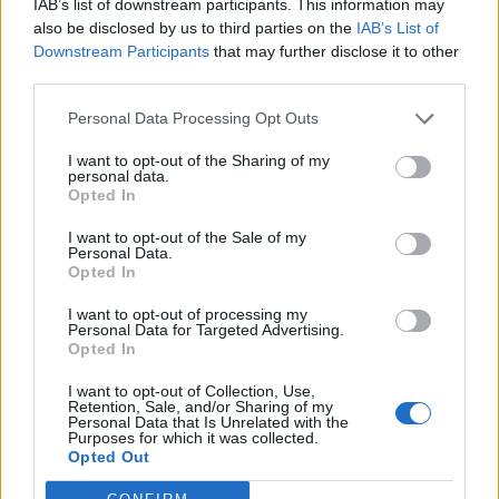
IAB’s list of downstream participants. This information may
λεφτά πάλι θα τους περιποιούμασταν, γιατί
also be disclosed by us to third parties on the
IAB’s List of
είναι ανθρώπινο. Ακόμη και την άλλη μέρα που
Downstream Participants
that may further disclose it to other
third parties.
απάντησαν στο τηλέφωνό μας, μάς είπαν και
πάλι ψέματα ότι θα τα φέρουν και να μην πάμε
Personal Data Processing Opt Outs
στην αστυνομία. Δυστυχώς πρόκειται για
I want to opt-out of the Sharing of my
personal data.
άτομα που συνειδητά εξαπατούν για αυτό
Opted In
έχουμε ήδη ενημερώσει το σωματείο μας για
I want to opt-out of the Sale of my
να είναι οι συνάδελφοι προσεκτικοί
».
Personal Data.
Opted In
Το καινούριο περιστατικό με το ζευγάρι των
I want to opt-out of processing my
Personal Data for Targeted Advertising.
ο
τζαμπατζήδων, είναι το 5
και το πρώτο που
Opted In
μας καταγγέλλεται εκτός Λαμίας.
I want to opt-out of Collection, Use,
Retention, Sale, and/or Sharing of my
Personal Data that Is Unrelated with the
Purposes for which it was collected.
Opted Out