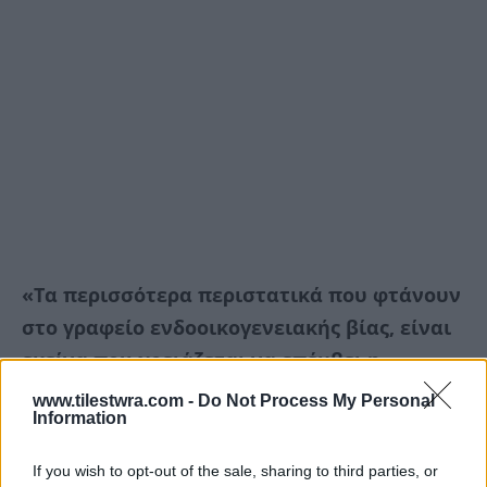
«Τα περισσότερα περιστατικά που φτάνουν
στο γραφείο ενδοοικογενειακής βίας, είναι
εκείνα που χρειάζεται να επέμβει η
Αστυνομία δικονομικά, προανακριτικά και
www.tilestwra.com -
Do Not Process My Personal
Information
κατασταλτικά»
If you wish to opt-out of the sale, sharing to third parties, or
Όπως φανερώνουν τα στοιχεία της ΕΛΑΣ στην