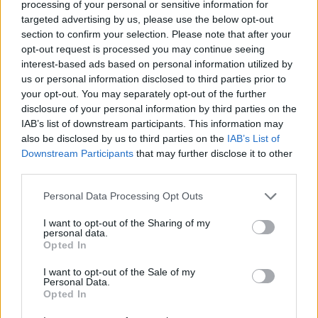
processing of your personal or sensitive information for
πλειονότητα τους τα θύματα
targeted advertising by us, please use the below opt-out
section to confirm your selection. Please note that after your
ενδοοικογενειακής βίας είναι γυναίκες και οι
opt-out request is processed you may continue seeing
θύτες άνδρες. Ειδικότερα το πρώτο δεκάμηνο
interest-based ads based on personal information utilized by
us or personal information disclosed to third parties prior to
του 2024 είχαμε 5.583 άνδρες θύματα
your opt-out. You may separately opt-out of the further
αδικημάτων ενδοοικογενειακής βίας και στον
disclosure of your personal information by third parties on the
IAB’s list of downstream participants. This information may
αντίποδα 15.571 γυναίκες θύματα. Επίσης στο
also be disclosed by us to third parties on the
IAB’s List of
ίδιο διάστημα οι άνδρες δράστες τέτοιων
Downstream Participants
that may further disclose it to other
αδικημάτων ήταν 15.413 και οι γυναίκες 3.565.
third parties.
Personal Data Processing Opt Outs
I want to opt-out of the Sharing of my
personal data.
Opted In
I want to opt-out of the Sale of my
Personal Data.
Opted In