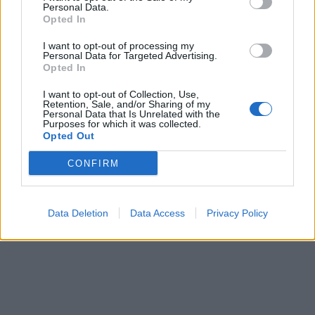
Μαρκς , λαμβάνοντας υπόψη τις
Personal Data.
Opted In
προειδοποιήσεις για τον πιθανό κίνδυνο που
αποτελούσε για την γυναίκα.
I want to opt-out of processing my
Personal Data for Targeted Advertising.
Opted In
Ο σερίφης Χάμοντ έκανε λόγο για ελλείψεις,
I want to opt-out of Collection, Use,
επισημαίνοντας ότι έπαιξαν ρόλο η
Retention, Sale, and/or Sharing of my
Personal Data that Is Unrelated with the
“ανεπαρκής” παροχή πληροφοριών από την
Purposes for which it was collected.
Opted Out
αστυνομία και η αποτυχία αξιολόγησης
CONFIRM
κινδύνου.
Data Deletion
Data Access
Privacy Policy