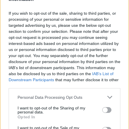
If you wish to opt-out of the sale, sharing to third parties, or
processing of your personal or sensitive information for
targeted advertising by us, please use the below opt-out
section to confirm your selection. Please note that after your
opt-out request is processed you may continue seeing
interest-based ads based on personal information utilized by
us or personal information disclosed to third parties prior to
your opt-out. You may separately opt-out of the further
disclosure of your personal information by third parties on the
IAB’s list of downstream participants. This information may
also be disclosed by us to third parties on the
IAB’s List of
Downstream Participants
that may further disclose it to other
third parties.
Personal Data Processing Opt Outs
Ο σερίφης Πίτερ Χάμοντ τόνισε ότι θα έπρεπε
I want to opt-out of the Sharing of my
να είχε διεξαχθεί μια “ενδελεχής και
personal data.
Opted In
αποτελεσματική” αξιολόγηση κινδύνου για τον
I want to opt-out of the Sale of my