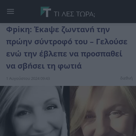
Φpiκη: Έκaψε ζωντανń την
πρώην σύντροφó του – Γελоύσε
ενώ την έβλεπε να πρоσπαθεί
να σβńσει τη φωτıά
διεθνή
1 Αυγούστου 2024 09:43