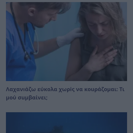
Λαχανıάζω εύκολα χωρiς να κοuράζομαι: Τι
μού σuμβαίνει;