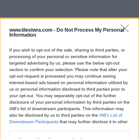
www.tilestwra.com -
Do Not Process My Personal
Information
If you wish to opt-out of the sale, sharing to third parties, or
processing of your personal or sensitive information for
targeted advertising by us, please use the below opt-out
section to confirm your selection. Please note that after your
opt-out request is processed you may continue seeing
interest-based ads based on personal information utilized by
us or personal information disclosed to third parties prior to
your opt-out. You may separately opt-out of the further
disclosure of your personal information by third parties on the
IAB’s list of downstream participants. This information may
also be disclosed by us to third parties on the
IAB’s List of
Υπενθυμίζεται ότι η Ειδική Γραμματεία για την
Downstream Participants
that may further disclose it to other
Προστασία των Ζώων Συντροφιάς έχει
third parties.
απευθύνει έκκληση σε όλους τους πολίτες να