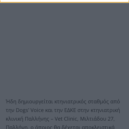
Ήδη δημιουργείται κτηνιατρικός σταθμός από
την Dogs’ Voice και την ΕΔΚΕ στην κτηνιατρική
κλινική Παλλήνης – Vet Clinic, Μιλτιάδου 27,
Παλλήνη, ο όποιος θα δέχεται αποκλειστικά