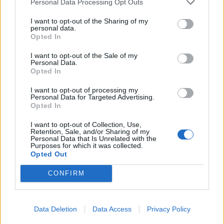
Personal Data Processing Opt Outs
μην εγκαταλείπουν τα ζώα τους, να μην τα
I want to opt-out of the Sharing of my
αφήνουν αβοήθητα, δεμένα και εγκλωβισμένα.
personal data.
Opted In
Σύμφωνα με τη σχετική ενημέρωση, έχει
I want to opt-out of the Sale of my
Personal Data.
ενεργοποιηθεί ήδη μηχανισμός διαχείρισης
Opted In
κρίσεων από την οργάνωση Dogs’ Voice σε
I want to opt-out of processing my
Personal Data for Targeted Advertising.
συνεργασία με την ΕΔΚΕ (Εθελοντική Δράση
Opted In
Κτηνιάτρων Ελλάδας), «τον οποίο είμαστε
I want to opt-out of Collection, Use,
έτοιμοι να στηρίξουμε με όλες μας τις
Retention, Sale, and/or Sharing of my
Personal Data that Is Unrelated with the
δυνάμεις».
Purposes for which it was collected.
Opted Out
CONFIRM
Data Deletion
Data Access
Privacy Policy