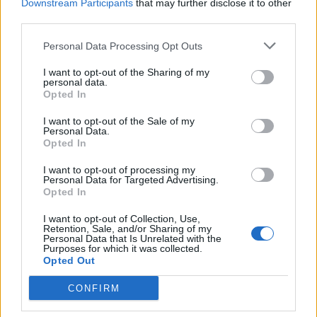
Downstream Participants
that may further disclose it to other
third parties.
Personal Data Processing Opt Outs
I want to opt-out of the Sharing of my
personal data.
Opted In
I want to opt-out of the Sale of my
Personal Data.
Opted In
I want to opt-out of processing my
Personal Data for Targeted Advertising.
Opted In
I want to opt-out of Collection, Use,
Retention, Sale, and/or Sharing of my
Personal Data that Is Unrelated with the
Purposes for which it was collected.
Opted Out
Η κατηγορία δεν θα είναι γυναικοκτονία, καθώς
CONFIRM
δεν την σκότωσε, αλλά πρόκειται για μία ακόμη