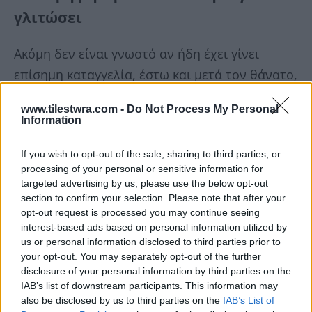
γλιτώσει
Ακόμη δεν είναι γνωστό αν ήδη έχει γίνει
επίσημη καταγγελία, έστω και μετά τον θάνατο,
προκειμένου να δικαιωθεί η ψυχούλα της,
www.tilestwra.com -
Do Not Process My Personal
καθώς φαίνεται πως δεν άντεξε και έφθασε στο
Information
απονενοημένο διάβημα, για να γλιτώσει.
If you wish to opt-out of the sale, sharing to third parties, or
processing of your personal or sensitive information for
Ο σύζυγός της έλεγε παντού ότι τη λάτρευε και
targeted advertising by us, please use the below opt-out
την αγαπούσε υπερβολικά, ωστόσο, στο κινητό
section to confirm your selection. Please note that after your
opt-out request is processed you may continue seeing
της και στις φωτογραφίες, κρύβεται το μυστικό
interest-based ads based on personal information utilized by
της.
us or personal information disclosed to third parties prior to
your opt-out. You may separately opt-out of the further
disclosure of your personal information by third parties on the
IAB’s list of downstream participants. This information may
also be disclosed by us to third parties on the
IAB’s List of