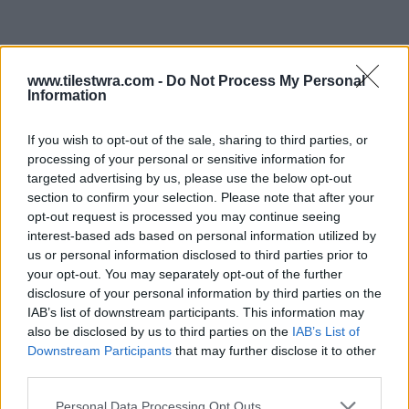
www.tilestwra.com -
Do Not Process My Personal
Information
If you wish to opt-out of the sale, sharing to third parties, or
processing of your personal or sensitive information for
Ειδικότερα, ο συγκεκριμένος αρχιφύλακας
targeted advertising by us, please use the below opt-out
φέρεται από τα στοιχεία της έρευνας ότι είχε
section to confirm your selection. Please note that after your
opt-out request is processed you may continue seeing
την πρώτη επαφή με έναν από τους
interest-based ads based on personal information utilized by
δουλέμπορους στην Τουρκία και σταδιακά
us or personal information disclosed to third parties prior to
your opt-out. You may separately opt-out of the further
έβαλε στο «κόλπο» και τους υπόλοιπους.
disclosure of your personal information by third parties on the
IAB’s list of downstream participants. This information may
Οι κατηγορούμενοι αρνήθηκαν τις
also be disclosed by us to third parties on the
IAB’s List of
Downstream Participants
that may further disclose it to other
κατηγορίες και παραπέμφθηκαν στον
third parties.
ανακριτή Ορεστιάδας στο οποίο θα
Personal Data Processing Opt Outs