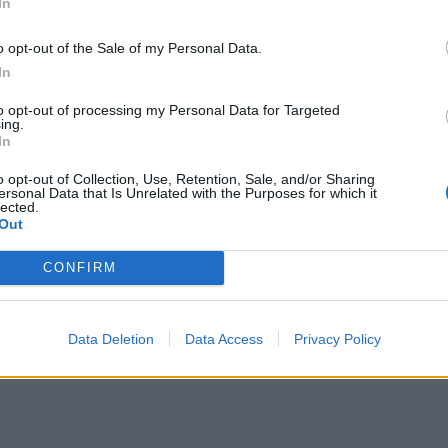
In
o opt-out of the Sale of my Personal Data.
In
to opt-out of processing my Personal Data for Targeted
ing.
In
o opt-out of Collection, Use, Retention, Sale, and/or Sharing
ονική εξήγηση για τέτοιου είδους περιστατικά
ersonal Data that Is Unrelated with the Purposes for which it
lected.
ς (υδροστρόβιλους) που περνούν πάνω από
Out
κεια καταιγίδων.
CONFIRM
Data Deletion
Data Access
Privacy Policy