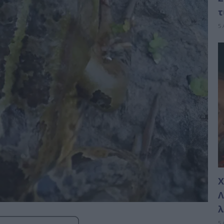
τ
5 
Χ
Λ
λ
5 