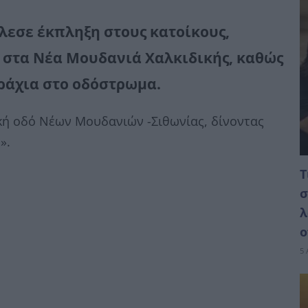
εσε έκπληξη στους κατοίκους,
ς στα Νέα Μουδανιά Χαλκιδικής, καθώς
ράχια στο οδόστρωμα.
κή οδό Νέων Μουδανιών -Σιθωνίας, δίνοντας
».
Τ
σ
λ
ο
5 