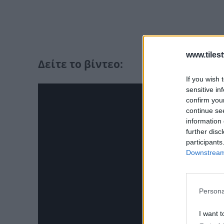
www.tiles
Δείτε το βίντεο:
If you wish 
sensitive in
confirm you
continue se
information 
further disc
participants
Downstream 
Persona
I want t