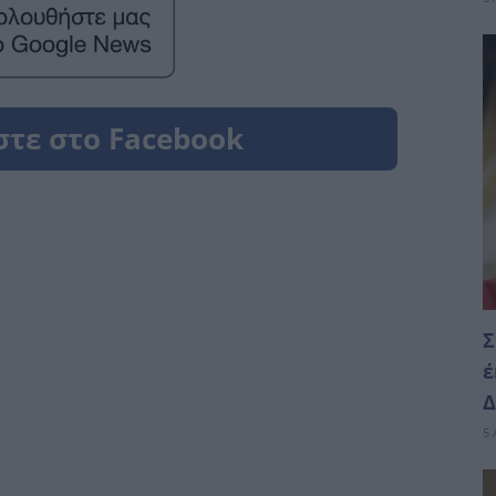
Σ
έ
Δ
5 