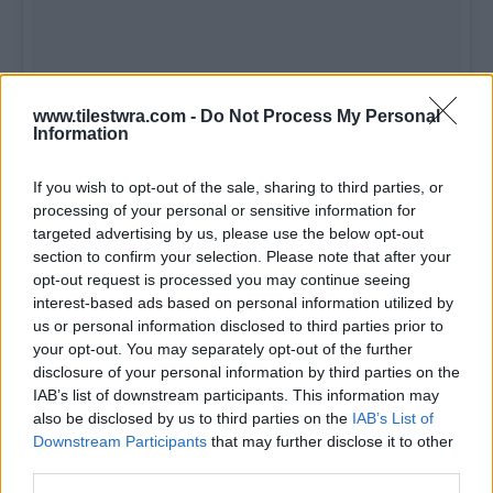
www.tilestwra.com -
Do Not Process My Personal
Information
If you wish to opt-out of the sale, sharing to third parties, or
processing of your personal or sensitive information for
targeted advertising by us, please use the below opt-out
section to confirm your selection. Please note that after your
opt-out request is processed you may continue seeing
ΕΪ, ΤΙ ΕΙΜΑΙ ΕΓΩ; ???‍?#ΤΡΕΛΑΙΝΟΜΑΙ #MOTHERANDSON
interest-based ads based on personal information utilized by
#INLOVE #LITTLEPRINCE #FUNTIME #FAMILYMOMENTS
us or personal information disclosed to third parties prior to
your opt-out. You may separately opt-out of the further
#FAMILY #LOVEMYFAMILY
disclosure of your personal information by third parties on the
Η ΔΗΜΟΣΙΕΥΣΗ ΚΟΙΝΟΠΟΙΗΘΗΚΕ ΑΠΟ ΤΟ ΧΡΗΣΤΗ EUGENIA MANOLIDES (@MANOLIDOUE) ΣΤΙΣ
IAB’s list of downstream participants. This information may
also be disclosed by us to third parties on the
IAB’s List of
Downstream Participants
that may further disclose it to other
third parties.