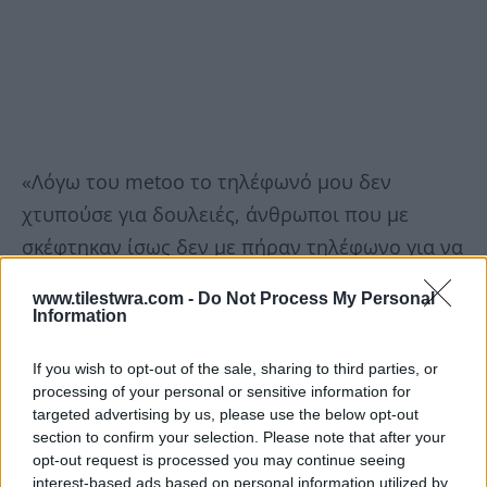
«Λόγω του metoo το τηλέφωνό μου δεν
χτυπούσε για δουλειές, άνθρωποι που με
σκέφτηκαν ίσως δεν με πήραν τηλέφωνο για να
μη μπλέξουν.
www.tilestwra.com -
Do Not Process My Personal
Information
Έχω σκεφτεί να αποχωρήσω από την
υποκριτική. Πλέον βρίσκομαι σε έναν ωραίο
If you wish to opt-out of the sale, sharing to third parties, or
processing of your personal or sensitive information for
χώρο στο κέντρο της Αθήνας και δουλεύω στην
targeted advertising by us, please use the below opt-out
υποδοχή».
section to confirm your selection. Please note that after your
opt-out request is processed you may continue seeing
interest-based ads based on personal information utilized by