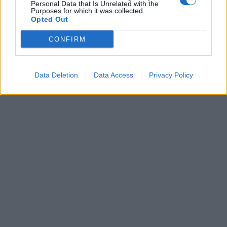
Personal Data that Is Unrelated with the
Ο Λεωνίδας Καλφαγιάννης επίσης αναφέρθηκε
Purposes for which it was collected.
Opted Out
και στα παιδιά του που όπως είπε είναι πάντα
δίπλα τους, όμως αποποιήθηκε τον όρο
CONFIRM
«ελληνίδα μάνα» καθώς αν και προστατευτικός,
προτιμάει την… αλητεία για εκείνα, κάνοντας
Data Deletion
Data Access
Privacy Policy
φυσικά χιούμορ.