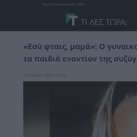
Πέμπτη 6 Αυγούστου 2026
Ελλάδα
«Εσύ φταις, μαμά»: Ο γυναικοκτόνος της Καλαμάτας έστρε
«Εσύ φταις, μαμά»: Ο γυναικ
τα παιδιά εναντίον της συζύ
3 Ιουνίου 2026 23:53