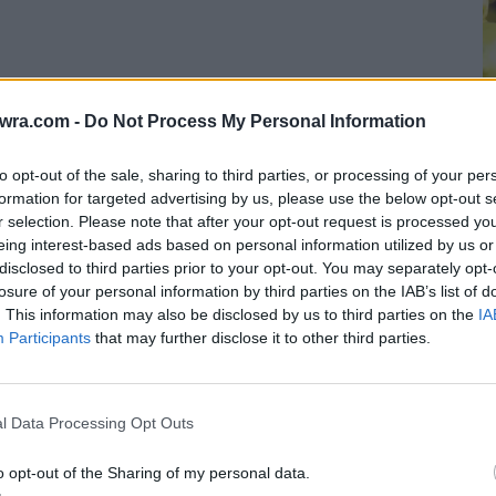
twra.com -
Do Not Process My Personal Information
to opt-out of the sale, sharing to third parties, or processing of your per
formation for targeted advertising by us, please use the below opt-out s
r selection. Please note that after your opt-out request is processed y
eing interest-based ads based on personal information utilized by us or
Π
disclosed to third parties prior to your opt-out. You may separately opt-
γ
losure of your personal information by third parties on the IAB’s list of
6 
. This information may also be disclosed by us to third parties on the
IA
Participants
that may further disclose it to other third parties.
l Data Processing Opt Outs
 παιδί της 39χρονης την κατηγορούσε για τις
εν είναι καλή μαμά», γιατί «τσαντίζει τον
o opt-out of the Sharing of my personal data.