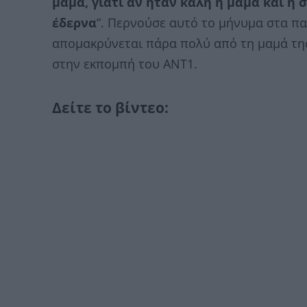
μαμά, γιατί αν ήταν καλή η μαμά και η
έδερνα
”. Περνούσε αυτό το μήνυμα στα παι
απομακρύνεται πάρα πολύ από τη μαμά της 
στην εκπομπή του ΑΝΤ1.
Δείτε το βίντεο: