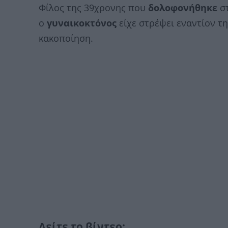
Φίλος της 39χρονης που
δολοφονήθηκε
σ
ο
γυναικοκτόνος
είχε στρέψει εναντίον τη
κακοποίηση.
Δείτε το βίντεο: