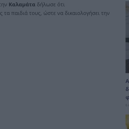
την
Καλαμάτα
δήλωσε ότι
ς τα παιδιά τους, ώστε να δικαιολογήσει την
Α
δ
φ
6 