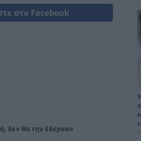
Έ
σ
α
υ
ή, δεν θα την έδερνα»
6 