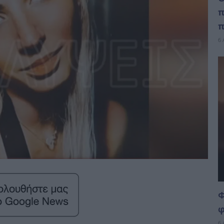
π
π
6 
Φ
φ
6 