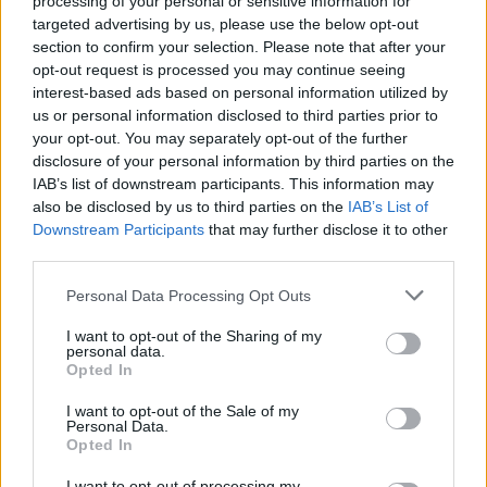
processing of your personal or sensitive information for
παρεξήγηση.
Η καταγωγή μου είναι
targeted advertising by us, please use the below opt-out
ελληνική
, δεν ξέρω πως πολλοί άνθρωποι
section to confirm your selection. Please note that after your
opt-out request is processed you may continue seeing
πιστεύουν το αντίθετο. Δεν χρειάστηκε ποτέ να
interest-based ads based on personal information utilized by
έρθω στη δύσκολη θέση που έρχονται
us or personal information disclosed to third parties prior to
άνθρωποι που έχουν όντως φάει ρατσισμό… Ο
your opt-out. You may separately opt-out of the further
disclosure of your personal information by third parties on the
ρατσισμός είναι η πρόθεση. Είναι κρίμα και για
IAB’s list of downstream participants. This information may
τους Αλβανούς που ήρθαν τότε, που άνοιξαν
also be disclosed by us to third parties on the
IAB’s List of
Downstream Participants
that may further disclose it to other
τα σύνορα. Γιατί πιστεύετε ότι ένας Αλβανός
third parties.
μπορεί να έκρυβε τότε την καταγωγή του; Γιατί
Personal Data Processing Opt Outs
έφαγε ρατσισμός. Όλοι είναι υπερήφανοι για
την καταγωγή τους, μέχρι που να έρθει
I want to opt-out of the Sharing of my
personal data.
κάποιος που να τους τη μετατρέψει σε
Opted In
αδυναμία. Θες να ανήκεις κάπου. Παράξενη
I want to opt-out of the Sale of my
Personal Data.
κατάσταση ο ρατσισμός. Αλλά σε σκληραίνει,
Opted In
με την καλή έννοια, αν είσαι και λίγο
I want to opt-out of processing my