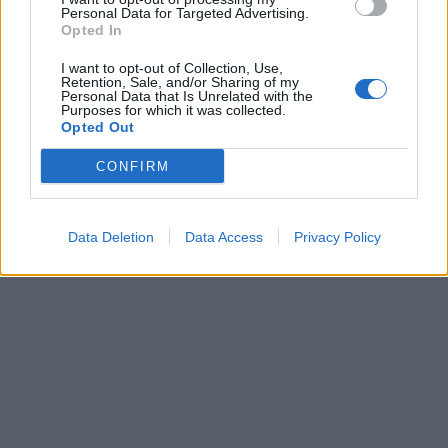
ευαίσθητος. Μαθαίνεις να ελίσσεσαι, να είσαι
Personal Data for Targeted Advertising.
Opted In
πιο δυνατός”.
I want to opt-out of Collection, Use,
Retention, Sale, and/or Sharing of my
Personal Data that Is Unrelated with the
Purposes for which it was collected.
Opted Out
CONFIRM
Data Deletion
Data Access
Privacy Policy