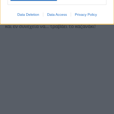
μια ακόμη «μυθική» γκάφα της ΕΡΤ, ακριβώς
πριν ένα χρόνο όταν σε ζωντανή σύνδεση
Data Deletion
Data Access
Privacy Policy
ακούστηκε να φωνάζει «πού είναι η τουαλέτα»
και εν συνεχεία να… τραβάει το καζανάκι!