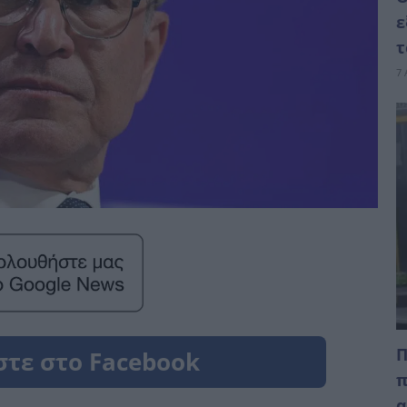
ε
τ
7 
Π
π
α