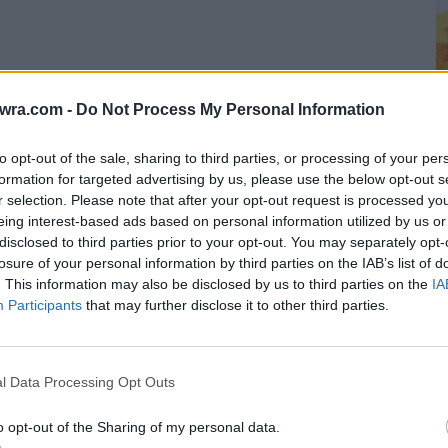
twra.com -
Do Not Process My Personal Information
to opt-out of the sale, sharing to third parties, or processing of your per
μανα στη συνέντευξή μου στο Bloomberg TV
formation for targeted advertising by us, please use the below opt-out s
r selection. Please note that after your opt-out request is processed y
είναι μια «στιγμή Lehman» για τις
ευρωπαϊκές
eing interest-based ads based on personal information utilized by us or
α αποτύχει και πολύ μεγάλη για να σωθεί”. Δεν
disclosed to third parties prior to your opt-out. You may separately opt-
Τ
losure of your personal information by third parties on the IAB’s list of
η πραγματοποιημένες ζημίες τους από τίτλους
γ
. This information may also be disclosed by us to third parties on the
IA
Participants
that may further disclose it to other third parties.
α
7 
mberg TV interview this morning
l Data Processing Opt Outs
 a “Lehman moment” for European
o opt-out of the Sharing of my personal data.