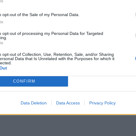
In
to fail and too big to be saved”.
ir various unrealized losses on
o opt-out of the Sale of my Personal Data.
In
are.
to opt-out of processing my Personal Data for Targeted
ing.
In
l)
March 15, 2023
o opt-out of Collection, Use, Retention, Sale, and/or Sharing
ersonal Data that Is Unrelated with the Purposes for which it
lected.
Out
CONFIRM
Data Deletion
Data Access
Privacy Policy