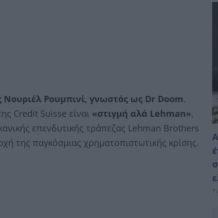
ς Νουριέλ Ρουμπινί, γνωστός ως Dr Doom
.
ς Credit Suisse είναι
«στιγμή αλά Lehman»
,
ανικής επενδυτικής τράπεζας Lehman Brothers
Α
αρχή της παγκόσμιας χρηματοπιστωτικής κρίσης.
έ
σ
ε
7 