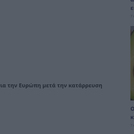
ε
7 
για την Ευρώπη μετά την κατάρρευση
Ο
κ
7 