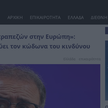
ΑΡΧΙΚΗ
ΕΠΙΚΑΙΡΟΤΗΤΑ
ΕΛΛΑΔΑ
ΔΙΕΘΝΗ
σημος οικονομολόγος κρούει τον κώδωνα...
τραπεζών στην Ευρώπη»:
ύει τον κώδωνα του κινδύνου
Ελλάδα
επικαιpότnτα
Ο