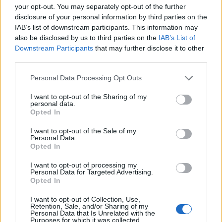
your opt-out. You may separately opt-out of the further
disclosure of your personal information by third parties on the
IAB’s list of downstream participants. This information may
also be disclosed by us to third parties on the
IAB’s List of
Downstream Participants
that may further disclose it to other
third parties.
Personal Data Processing Opt Outs
I want to opt-out of the Sharing of my
personal data.
Opted In
Η αστυνομία του Σαν Φρανσίσκο επιβεβαίωσε
ότι απάντησε σε κλήση για το περιστατικό τη
I want to opt-out of the Sale of my
Personal Data.
Δευτέρα, χωρίς όμως να χρειαστεί να κάνει
Opted In
κάποια επέμβαση.
I want to opt-out of processing my
Personal Data for Targeted Advertising.
Opted In
I want to opt-out of Collection, Use,
Retention, Sale, and/or Sharing of my
Personal Data that Is Unrelated with the
Purposes for which it was collected.