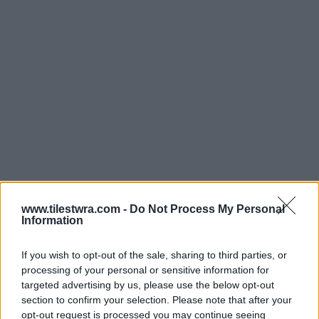
www.tilestwra.com -
Do Not Process My Personal
Η κόρη μου φυσικά και γνώριζε για την ύπαρξη
Information
του Στάθη στη ζωή μου αλλά δεν τον είχε
If you wish to opt-out of the sale, sharing to third parties, or
συναντήσει ποτέ.
processing of your personal or sensitive information for
targeted advertising by us, please use the below opt-out
section to confirm your selection. Please note that after your
Η αλήθεια είναι πως όταν το είχε πρωτομάθει
opt-out request is processed you may continue seeing