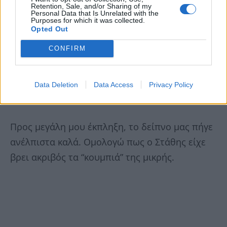
Retention, Sale, and/or Sharing of my
Personal Data that Is Unrelated with the
Purposes for which it was collected.
Opted Out
CONFIRM
Έτσι λοιπόν πήρα την απόφαση και οργάνωσα
ένα τραπέζι στο σπίτι ώστε να γνωριστούν
επιτέλους και από κοντά Ο Στάθης με την κόρη
Data Deletion
Data Access
Privacy Policy
μου.
Προς μεγάλη μου έκπληξη, το δείπνο μας πήγε
ανέλπιστα καλά. Ομολογώ πως ο Στάθης είχε
βρει ακριβός τα “κουμπιά” της μικρής.