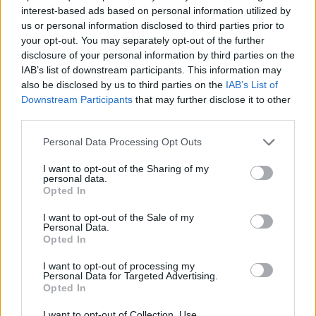
είχε αντιδράσει άσχημα αλλά με το καιρό
interest-based ads based on personal information utilized by
us or personal information disclosed to third parties prior to
συνήθισε στην ιδέα ότι βγαίνω με κάποιον.
your opt-out. You may separately opt-out of the further
disclosure of your personal information by third parties on the
IAB’s list of downstream participants. This information may
also be disclosed by us to third parties on the
IAB’s List of
Downstream Participants
that may further disclose it to other
third parties.
Personal Data Processing Opt Outs
I want to opt-out of the Sharing of my
personal data.
Opted In
I want to opt-out of the Sale of my
Personal Data.
Opted In
I want to opt-out of processing my
Personal Data for Targeted Advertising.
Opted In
I want to opt-out of Collection, Use,