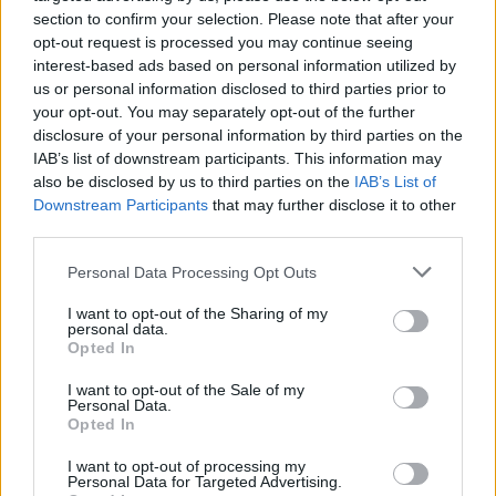
section to confirm your selection. Please note that after your
Στα τουρκικά μέσα σημειώνεται ότι ο
opt-out request is processed you may continue seeing
τηλεοπτικός «Σουλεϊμάν» γοητεύτηκε από την
interest-based ads based on personal information utilized by
ομορφιά της ελληνικής ενδοχώρας και
us or personal information disclosed to third parties prior to
your opt-out. You may separately opt-out of the further
προχώρησε στην αγορά στρεμμάτων, με σκοπό
disclosure of your personal information by third parties on the
την κατασκευή ξενοδοχειακής επιχείρησης ή
IAB’s list of downstream participants. This information may
also be disclosed by us to third parties on the
IAB’s List of
ενός πολυτελούς σαλέ, με τη σύμβαση της
Downstream Participants
that may further disclose it to other
υπογραφής του έργου να είναι ακόμα σε
third parties.
εκκρεμότητα.
Personal Data Processing Opt Outs
I want to opt-out of the Sharing of my
Αλήθεια ή ένα καλό τρικ για διαφήμιση εν όψει
personal data.
των νέων σίριαλ που ετοιμάζουν; Είναι κάτι
Opted In
που θα φανεί στο μέλλον.
I want to opt-out of the Sale of my
Personal Data.
Opted In
I want to opt-out of processing my
Personal Data for Targeted Advertising.