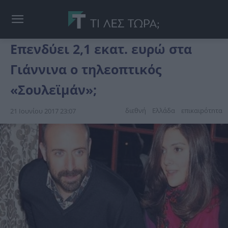
Επενδύει 2,1 εκατ. ευρώ στα
Γιάννινα ο τηλεοπτικός
«Σουλεϊμάν»;
διεθνή
Ελλάδα
επικαιpότnτα
21 Ιουνίου 2017 23:07