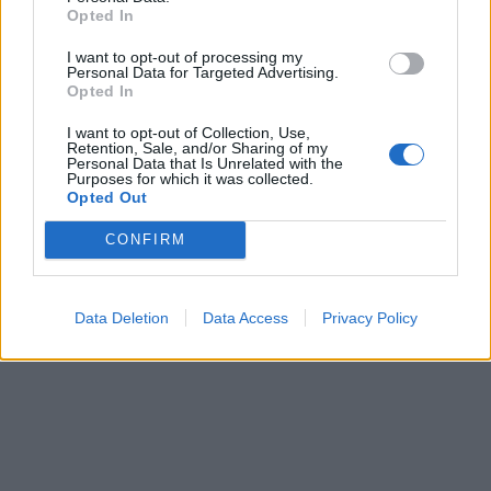
Opted In
ένα ακόμα μωράκι.
I want to opt-out of processing my
Personal Data for Targeted Advertising.
Opted In
I want to opt-out of Collection, Use,
Retention, Sale, and/or Sharing of my
Personal Data that Is Unrelated with the
Purposes for which it was collected.
Opted Out
CONFIRM
Data Deletion
Data Access
Privacy Policy