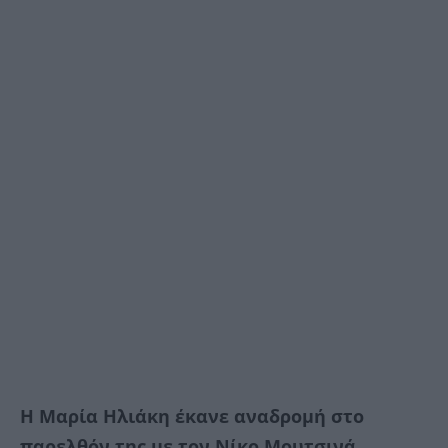
Η Μαρία Ηλιάκη έκανε αναδρομή στο
παρελθόν της με τον Νίκο Μουτσινά