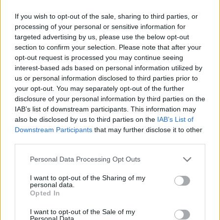
If you wish to opt-out of the sale, sharing to third parties, or
processing of your personal or sensitive information for
targeted advertising by us, please use the below opt-out
section to confirm your selection. Please note that after your
opt-out request is processed you may continue seeing
interest-based ads based on personal information utilized by
us or personal information disclosed to third parties prior to
Μάλιστα, το πρωί της Πέμπτης 4/8 η Μαρία
your opt-out. You may separately opt-out of the further
Ηλιάκη δημοσίευσε στον προσωπικό της
disclosure of your personal information by third parties on the
IAB’s list of downstream participants. This information may
λογαριασμό στο instagram ένα βίντεο και
also be disclosed by us to third parties on the
IAB’s List of
αποκάλυψε πως χαρίζει τα ρούχα της κόρης
Downstream Participants
that may further disclose it to other
third parties.
της, Κατερίνας, μιας και πλέον δεν της κάνουν.
Personal Data Processing Opt Outs
Παρόλα αυτά, πολλοί ήταν αυτοί που της
I want to opt-out of the Sharing of my
πρότειναν να τα κρατήσει για το δεύτερο
personal data.
Opted In
παιδάκι, με την παρουσιάτρια να απαντά την
I want to opt-out of the Sale of my
ίδια στιγμή και στο ενδεχόμενο να αποκτήσει
Personal Data.