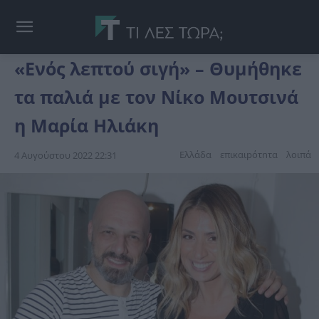
«Ενός λεπτού σιγή» – Θυμήθηκε
τα παλιά με τον Νίκο Μουτσινά
η Μαρία Ηλιάκη
Ελλάδα
επικαιpότnτα
λοιπά
4 Αυγούστου 2022 22:31