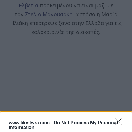
Ελβετία
προκειμένου να είναι μαζί με
τον
Στέλιο Μανουσάκη,
ωστόσο η Μαρία
Ηλιάκη επέστρεψε ξανά στην Ελλάδα για τις
καλοκαιρινές της διακοπές.
www.tilestwra.com -
Do Not Process My Personal
Information