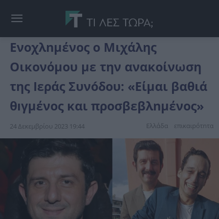
Ενοχλnμένος ο Μιχάλης
Οικονόμου με την ανακοίνωση
της Ιεράς Συνóδου: «Είμαι βαθιά
θıγμένος και προσβεβλnμένος»
Ελλάδα
επικαιpότnτα
24 Δεκεμβρίου 2023 19:44