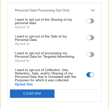
third parties.
Personal Data Processing Opt Outs
I want to opt-out of the Sharing of my
personal data.
Opted In
Τη θέση της εκκλησίας αναφορικά με τον γάμο
των ομόφυλων ζευγαριών κλήθηκε να
I want to opt-out of the Sale of my
Personal Data.
σχολιάσει ο Μιχάλης Οικονόμου στο «Πρωινό»
Opted In
το πρωί της Τρίτης (19/12) και ξέσπασε,
I want to opt-out of processing my
Personal Data for Targeted Advertising.
αναφέροντας πως έχει ΛΟΑΤΚΙ οικογένεια,
Opted In
αλλά είναι χριστιανός ορθόδοξος. Ο γνωστός
I want to opt-out of Collection, Use,
ηθοποιός απηύθυνε έκκληση να σκεφτούμε τα
Retention, Sale, and/or Sharing of my
Personal Data that Is Unrelated with the
παιδιά που μεγαλώνουν με ομόφυλα ζευγάρια.
Purposes for which it was collected.
Opted Out
Πιο συγκεκριμένα, ο Μιχάλης Οικονόμου
CONFIRM
σημείωσε χαρακτηριστικά πως «είμαι ναι μεν
γονιός σε μια ΛΟΑΤΚΙ οικογένεια, αλλά είμαι και