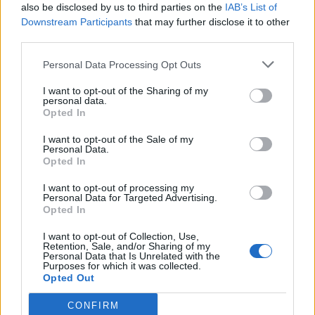
11 Φεβρουαρίου το οποίο επικαιροποιήθηκε
also be disclosed by us to third parties on the
IAB’s List of
Downstream Participants
that may further disclose it to other
στις 15 Φεβρουαρίου, συμμετείχε σε συσκέψεις
third parties.
της ΓΓ Πολιτικής Προστασίας και προχώρησε
Personal Data Processing Opt Outs
στην ενεργοποίηση εκτάκτων μετρήσεων/
ραδιοβολίσεων και προσωπικού.
I want to opt-out of the Sharing of my
personal data.
Opted In
I want to opt-out of the Sale of my
Personal Data.
Opted In
I want to opt-out of processing my
Personal Data for Targeted Advertising.
Opted In
I want to opt-out of Collection, Use,
Retention, Sale, and/or Sharing of my
Personal Data that Is Unrelated with the
Purposes for which it was collected.
Opted Out
CONFIRM