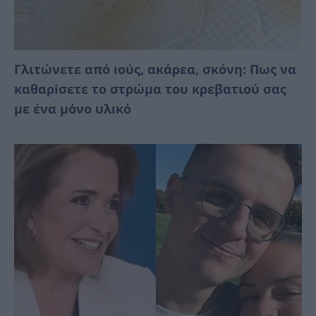
Γλιτώνετε από ıούς, ακάρεα, σκόνη: Πως να
καθαρiσετε το στρώμα του κρεβατιού σας
με ένα μόνο υλıκό