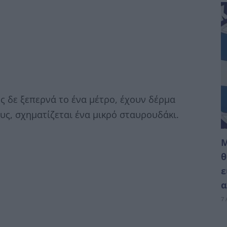
υς δε ξεπερνά το ένα μέτρο, έχουν δέρμα
υς, σχηματίζεται ένα μικρό σταυρουδάκι.
M
θ
ε
α
7 