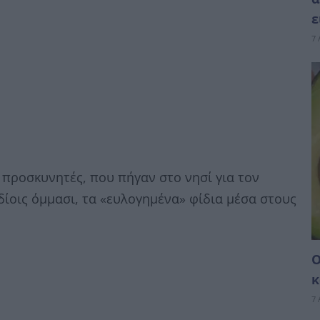
ε
7 
 προσκυνητές, που πήγαν στο νησί για τον
ίοις όμμασι, τα «ευλογημένα» φίδια μέσα στους
Ο
κ
7 