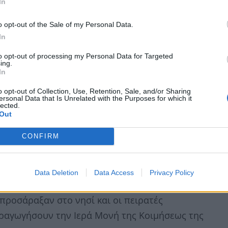
In
o opt-out of the Sale of my Personal Data.
In
to opt-out of processing my Personal Data for Targeted
ing.
In
o opt-out of Collection, Use, Retention, Sale, and/or Sharing
ersonal Data that Is Unrelated with the Purposes for which it
lected.
αι το όνομά τους στην Παναγία της Φιδιώτισσα,
Out
δυνα και θαυματουργά
CONFIRM
ωτήρος και εξαφανίζονται αμέσως μετά το
ταυγούστου.
Data Deletion
Data Access
Privacy Policy
θρησκευτική παράδοση την έκαναν πριν
 προσάραξαν στο νησί και οι πειρατές
αγωγήσουν την Ιερά Μονή της Κοιμήσεως της