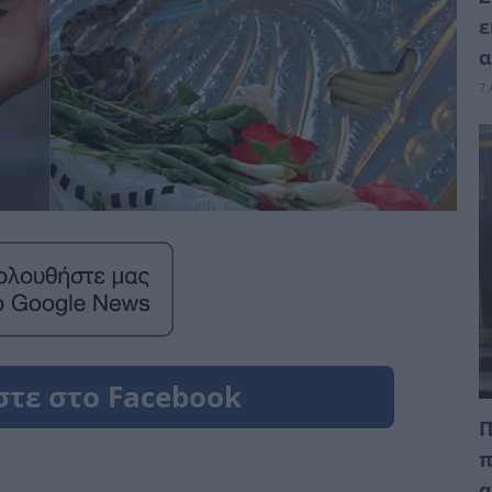
ε
α
7 
Π
π
α