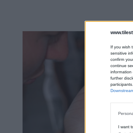
www.tiles
If you wish 
sensitive in
confirm you
continue se
information 
further disc
participants
Downstream 
Persona
I want t