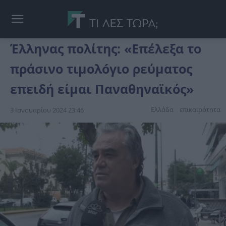
Έλληνας πολίτης: «Επέλεξα το
πράσινο τιμολóγιο ρεύματος
επειδή είμαι Παναθηναϊκός»
Ελλάδα
επικαιpότnτα
3 Ιανουαρίου 2024 23:46