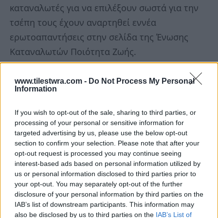
καταναλωτές για να επιλέξουν σωστά για την
τσέπη τους έχουν αναρτηθεί εννέα
ερωτοαπαντήσεις στην σελίδα της Ένωσης
Καταναλωτών Ποιότητα Ζωής.
Σε ρεπορτάζ που έκανε το κεντρικό δελτίο
www.tilestwra.com -
Do Not Process My Personal
Information
ειδήσεων του Star, αρκετοί πολίτες είχαν
επιλέξει το χρώμα του τιμολογίου έχοντας σαν
If you wish to opt-out of the sale, sharing to third parties, or
γνώμονα σημαντικές προϋποθέσεις. Βέβαια
processing of your personal or sensitive information for
targeted advertising by us, please use the below opt-out
ένας κύριος είπε χαρακτηριστικά πως επέλεξε
section to confirm your selection. Please note that after your
το πράσινο τιμολόγιο επειδή υποστηρίζει τον
opt-out request is processed you may continue seeing
interest-based ads based on personal information utilized by
Παναθηναϊκό.
us or personal information disclosed to third parties prior to
your opt-out. You may separately opt-out of the further
Δείτε το βίντεο
disclosure of your personal information by third parties on the
IAB’s list of downstream participants. This information may
also be disclosed by us to third parties on the
IAB’s List of