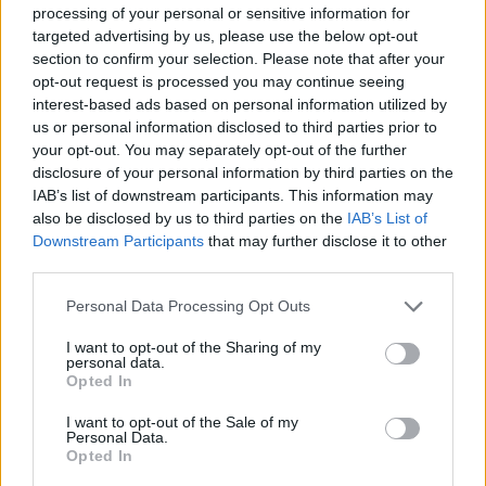
processing of your personal or sensitive information for
targeted advertising by us, please use the below opt-out
section to confirm your selection. Please note that after your
opt-out request is processed you may continue seeing
interest-based ads based on personal information utilized by
us or personal information disclosed to third parties prior to
Τα όσα λένε ο αδελφός του και η Ελένη
your opt-out. You may separately opt-out of the further
disclosure of your personal information by third parties on the
Κούρκουλα επιβεβαίωσε και ο ιδιοκτήτης του
IAB’s list of downstream participants. This information may
Action24, Διονύσης Παναγιωτάκης. «Μείναμε
also be disclosed by us to third parties on the
IAB’s List of
όλοι μαζί στο σπίτι που νοικιάζουμε στην
Downstream Participants
that may further disclose it to other
third parties.
Ιθάκη. Ήμασταν εκεί σίγουρα μέχρι τις 20
Αυγούστου, μπορεί και παραπάνω. Λόγω του
Personal Data Processing Opt Outs
παιδιού, πηγαίναμε μόνο στα πανηγύρια, τα
I want to opt-out of the Sharing of my
personal data.
οποία αρχίζουν από τις 4 Αυγούστου και
Opted In
διαρκούν έως τις 15 Αυγούστου, σχεδόν κάθε
I want to opt-out of the Sale of my
μέρα γίνεται ένα πανηγύρι. Ο κύρος Λιγνάδης
Personal Data.
Opted In
δεν έφυγε καθόλου από την Ιθάκη, για αυτό