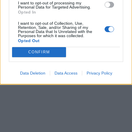
I want to opt-out of processing my
είμαι απόλυτα σίγουρος» είπε.
Personal Data for Targeted Advertising.
Opted In
I want to opt-out of Collection, Use,
Retention, Sale, and/or Sharing of my
Personal Data that Is Unrelated with the
Purposes for which it was collected.
Opted Out
CONFIRM
Data Deletion
Data Access
Privacy Policy