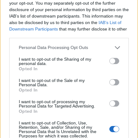
your opt-out. You may separately opt-out of the further
παντρεύτηκε”, ε
ίναι σαν να μου έριξες
disclosure of your personal information by third parties on the
τηγανιά στο κεφάλι. Δεν πιστεύω ότι το
IAB’s list of downstream participants. This information may
also be disclosed by us to third parties on the
IAB’s List of
άκουσα αυτή τη χρονιά
“.
Downstream Participants
that may further disclose it to other
third parties.
Δείτε το βίντεο
Personal Data Processing Opt Outs
I want to opt-out of the Sharing of my
personal data.
Opted In
I want to opt-out of the Sale of my
Personal Data.
Opted In
I want to opt-out of processing my
Personal Data for Targeted Advertising.
Opted In
I want to opt-out of Collection, Use,
Retention, Sale, and/or Sharing of my
Personal Data that Is Unrelated with the
Purposes for which it was collected.