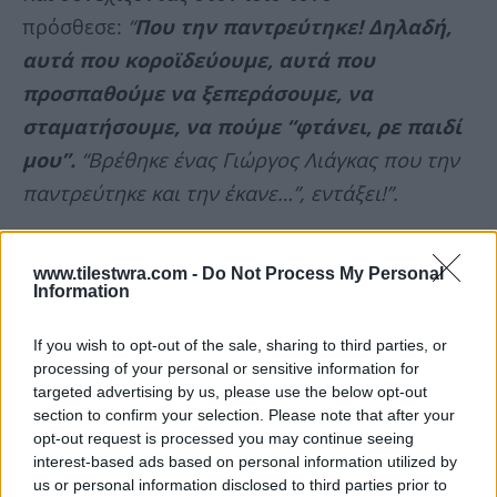
πρόσθεσε:
“
Που την παντρεύτηκε! Δηλαδή,
αυτά που κοροϊδεύουμε, αυτά που
προσπαθούμε να ξεπεράσουμε, να
σταματήσουμε, να πούμε “φτάνει, ρε παιδί
μου”.
“Βρέθηκε ένας Γιώργος Λιάγκας που την
παντρεύτηκε και την έκανε…”, εντάξει!”.
Και κατέληξε:
“Μπορεί να σου αρέσει η Φαίη,
www.tilestwra.com -
Do Not Process My Personal
να μη σου αρέσει, να τη βλέπεις και να
Information
αλλάζεις κανάλι, να τη βλέπεις και να κολλάς
If you wish to opt-out of the sale, sharing to third parties, or
και να λες “μαγεύομαι”,
βρέθηκε ένας Γιώργος
processing of your personal or sensitive information for
Λιάγκας που την παντρεύτηκε; Αλήθεια
targeted advertising by us, please use the below opt-out
section to confirm your selection. Please note that after your
τώρα; Δεν μπορώ να την ξεπεράσω αυτή τη
opt-out request is processed you may continue seeing
φράση, πραγματικά.
“Δεν υπήρξε κανένα
interest-based ads based on personal information utilized by
brand, υπήρξε ένας Γιώργος Λιάγκας που την
us or personal information disclosed to third parties prior to