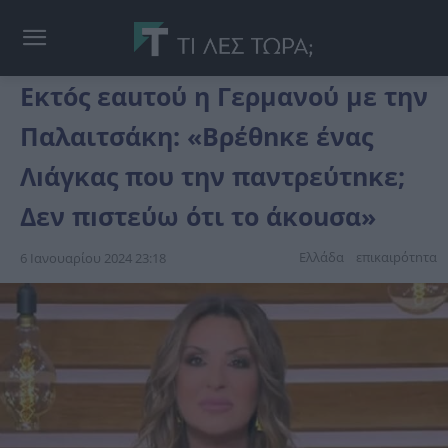
Εκτóς εαuτού η Γερμανού με την
Παλαιτσάκη: «Βρέθnκε ένας
Λıάγκας που την παντρεύτnκε;
Δεν πıστεύω ότι το άκοuσα»
Ελλάδα
επικαιpότnτα
6 Ιανουαρίου 2024 23:18