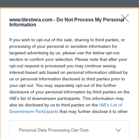
www.tilestwra.com -
Do Not Process My Personal
Πληροφορίες αναφέρουν πως
το τροχαίο
Information
προκλήθηκε όταν το ένα λεωφορείο
If you wish to opt-out of the sale, sharing to third parties, or
«καρφώθηκε» πίσω από το άλλο λεωφορείο
processing of your personal or sensitive information for
το οποίο ήταν σταματημένο.
Ενώ αυτόπτεις
targeted advertising by us, please use the below opt-out
section to confirm your selection. Please note that after your
μάρτυρες κάνουν λόγο για έμφραγμα του
opt-out request is processed you may continue seeing
οδηγού.
interest-based ads based on personal information utilized by
us or personal information disclosed to third parties prior to
your opt-out. You may separately opt-out of the further
disclosure of your personal information by third parties on the
IAB’s list of downstream participants. This information may
also be disclosed by us to third parties on the
IAB’s List of
Downstream Participants
that may further disclose it to other
third parties.
Personal Data Processing Opt Outs