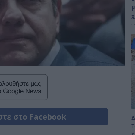
μ
χ
6 
Δ
Τ
ε