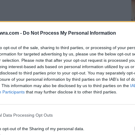
twra.com -
Do Not Process My Personal Information
to opt-out of the sale, sharing to third parties, or processing of your per
formation for targeted advertising by us, please use the below opt-out s
r selection. Please note that after your opt-out request is processed y
eing interest-based ads based on personal information utilized by us or
Λ
disclosed to third parties prior to your opt-out. You may separately opt-
Έ
ης Αριστεράς, αλλά και η πληθώρα δηλώσεων
losure of your personal information by third parties on the IAB’s list of
έ
. This information may also be disclosed by us to third parties on the
IA
κας Κατσέλη, που προεξοφλούν την επιστροφή
Participants
that may further disclose it to other third parties.
6 
 αυτά τα σενάρια .
σίπρα που θα πραγματεύεται ζητήματα μια
l Data Processing Opt Outs
άφοντας ουσιαστικά ένα νέο πλαίσιο αναφοράς,
o opt-out of the Sharing of my personal data.
 αφορά το πολιτικό μέλλον του πρώην