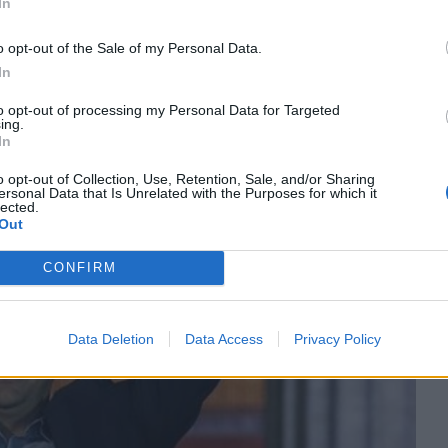
In
o opt-out of the Sale of my Personal Data.
In
to opt-out of processing my Personal Data for Targeted
ing.
In
o opt-out of Collection, Use, Retention, Sale, and/or Sharing
ersonal Data that Is Unrelated with the Purposes for which it
lected.
Out
CONFIRM
Data Deletion
Data Access
Privacy Policy