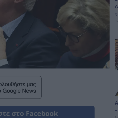
Λ
τ
9 
Α
–
9 