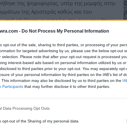
γήθηκε της ψηφοφορίας, υπέρ της μομφής στην
μμάτων της Αριστεράς καθώς και του
ώ κατά τάχθηκαν οι εκπρόσωποι των κομμάτων
89) που στηρίζει τον Εμάνουελ Μακρόν καθώς
twra.com -
Do Not Process My Personal Information
to opt-out of the sale, sharing to third parties, or processing of your per
Κ
formation for targeted advertising by us, please use the below opt-out s
κ
r selection. Please note that after your opt-out request is processed y
eing interest-based ads based on personal information utilized by us or
ό
disclosed to third parties prior to your opt-out. You may separately opt-
μ
losure of your personal information by third parties on the IAB’s list of
9 
. This information may also be disclosed by us to third parties on the
IA
Participants
that may further disclose it to other third parties.
l Data Processing Opt Outs
o opt-out of the Sharing of my personal data.