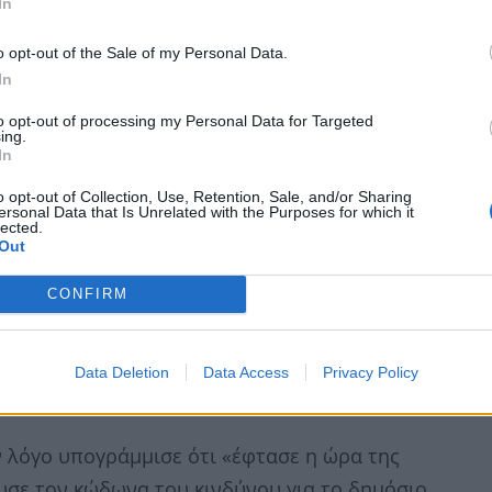
In
 η πρόταση μομφής με τη Γαλλία να
o opt-out of the Sale of my Personal Data.
In
ουργού
to opt-out of processing my Personal Data for Targeted
ing.
In
υνεχείς διακοπές και αποδοκιμασίες των
μμάτων της συμπολίτευσης έκαναν λόγο για
o opt-out of Collection, Use, Retention, Sale, and/or Sharing
ersonal Data that Is Unrelated with the Purposes for which it
ματα της αριστεράς, ενώ οι εκπρόσωποι της
lected.
Out
ι η πτώση της κυβέρνησης Μπαρνιέ ήταν
CONFIRM
Data Deletion
Data Access
Privacy Policy
ν λόγο υπογράμμισε ότι «έφτασε η ώρα της
υσε τον κώδωνα του κινδύνου για το δημόσιο