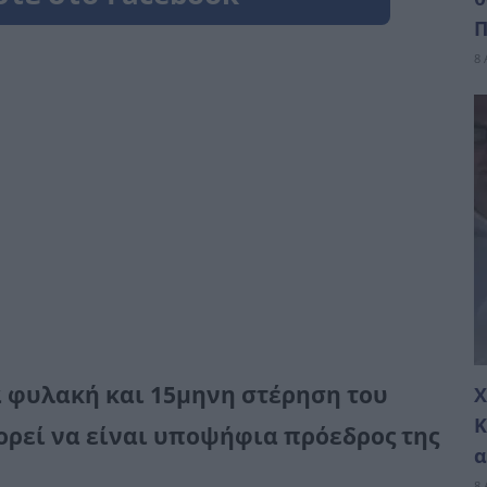
Π
8 
α φυλακή και 15μηνη στέρηση του
Χ
Κ
ορεί να είναι υποψήφια πρόεδρος της
α
8 