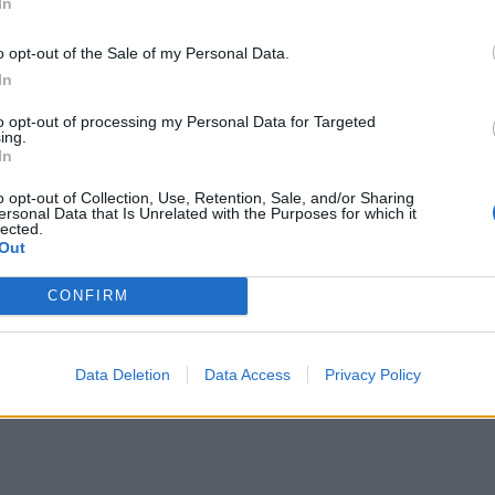
In
ες, εκ των οποίων οι 30 με αναστολή. Το
ηνών για την οποία δεν υπάρχει αναστολή η
o opt-out of the Sale of my Personal Data.
 προεδρικές εκλογές στη Γαλλία.
In
to opt-out of processing my Personal Data for Targeted
ή Συσπείρωση καταδικάστηκε σε ποινή
ing.
In
και θα εκτίσει το ένα έτος σε κατ’ οίκον με
o opt-out of Collection, Use, Retention, Sale, and/or Sharing
 της επιβλήθηκε πρόστιμο ύψους 100.000 ευρώ.
ersonal Data that Is Unrelated with the Purposes for which it
lected.
Out
CONFIRM
Data Deletion
Data Access
Privacy Policy