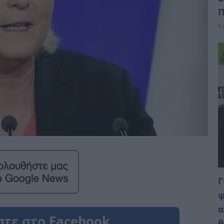
Π
8 
Γ
φ
α
θ