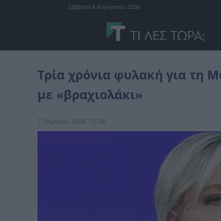
Σάββατο 8 Αυγούστου 2026
διεθνή
Τρία χρόνια φυλακή για τη Μαρίν Λεπέν - Θα εκτίσει το έν
Τρία χρόνια φυλακή για τη Μ
με «βραχιολάκι»
7 Ιουλίου 2026 15:26