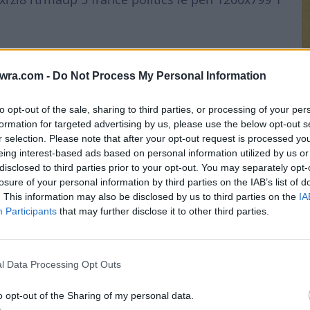
twra.com -
Do Not Process My Personal Information
to opt-out of the sale, sharing to third parties, or processing of your per
formation for targeted advertising by us, please use the below opt-out s
r selection. Please note that after your opt-out request is processed y
eing interest-based ads based on personal information utilized by us or
disclosed to third parties prior to your opt-out. You may separately opt-
Σ
losure of your personal information by third parties on the IAB’s list of
μ
. This information may also be disclosed by us to third parties on the
IA
Participants
that may further disclose it to other third parties.
α
 η απόφαση για ενοχή της Μαρίν Λεπέν για
γ
εν έχει γίνει γνωστό αν η στέρηση του
8 
l Data Processing Opt Outs
όμο στη Λεπέν προς τη συμμετοχή στις
τική απόφαση, στη Λεπέν επιβάλλεται στέρηση
o opt-out of the Sharing of my personal data.