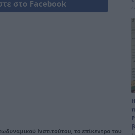
8 
Η
π
Ρ
εωδυναμικού Ινστιτούτου, το επίκεντρο του
8 