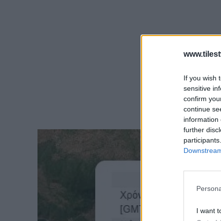
www.tiles
If you wish 
sensitive in
confirm you
continue se
information 
further disc
participants
Downstream 
Persona
I want t