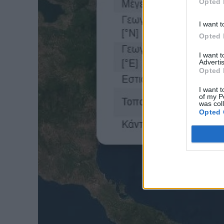
Opted 
I want t
Opted 
I want 
Advertis
Opted 
I want t
of my P
was col
Opted 