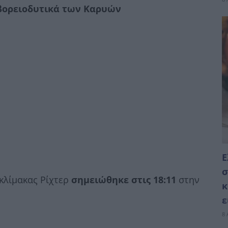
 βορειοδυτικά των Καρυών
Ε
σ
κλίμακας Ρίχτερ
σημειώθηκε στις 18:11
στην
κ
ε
8 