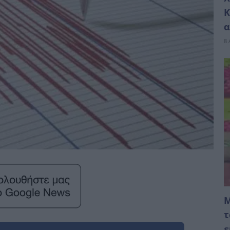
Κ
α
8 
Μ
τ
ε