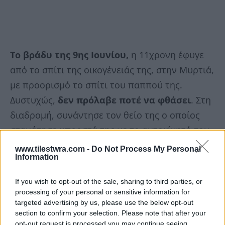
Το βράδυ της 9ης Ιουνίου,
η 11χρονη έφυγε
από το σπίτι της οικογένειάς της, στην Μυρτιά,
με προορισμό το σπίτι του παππού της.
Δυστυχώς,
δεν πρόλαβε ποτέ να φθάσει
. Στη
διαδρομή, συνάντησε τον θείο της ο οποίος
σταμάτησε μπροστά της με το αυτοκίνητό του.
Η Βασιλική, που δεν μπορούσε να υποψιαστεί
www.tilestwra.com -
Do Not Process My Personal
Information
τις νοσηρές βλέψεις του 37χρονου
επιβιβάστηκε στο όχημά του και έκτοτε
If you wish to opt-out of the sale, sharing to third parties, or
αγνοείτο μέχρι το μεσημέρι της επομένης.
processing of your personal or sensitive information for
targeted advertising by us, please use the below opt-out
section to confirm your selection. Please note that after your
Όπως προέκυψε από την
ιατροδικαστική
opt-out request is processed you may continue seeing