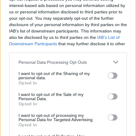
εξέταση
στη σορό του παιδιού, η 11χρονη
interest-based ads based on personal information utilized by
us or personal information disclosed to third parties prior to
δέχτηκε
χτυπήματα
με
your opt-out. You may separately opt-out of the further
το
κατσαβίδι,
σε
καρδιά
και
σπλήνα,
ωστόσο
disclosure of your personal information by third parties on the
IAB’s list of downstream participants. This information may
δεν προκύπτουν ευρήματα σεξουαλικής
also be disclosed by us to third parties on the
IAB’s List of
κακοποίησης.
Downstream Participants
that may further disclose it to other
third parties.
Personal Data Processing Opt Outs
I want to opt-out of the Sharing of my
personal data.
Opted In
I want to opt-out of the Sale of my
Personal Data.
Opted In
I want to opt-out of processing my
Personal Data for Targeted Advertising.
Opted In