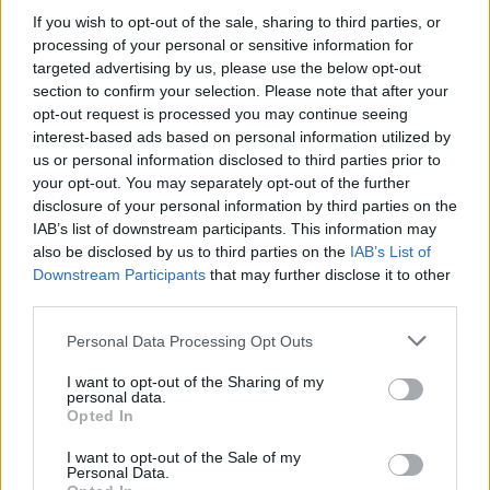
διεκδικήσω. Δεν με αφορά να συμφωνούν όλοι
If you wish to opt-out of the sale, sharing to third parties, or
με αυτό που είμαι εγώ. Αυτό που με αφορά
processing of your personal or sensitive information for
targeted advertising by us, please use the below opt-out
είναι η κοινωνία, δηλαδή οι αρχές να με
section to confirm your selection. Please note that after your
θεωρούν ίσο. Δεν με θεωρούν ίσο, θεωρούν ότι
opt-out request is processed you may continue seeing
interest-based ads based on personal information utilized by
δεν με ξέρουν. Για αυτό και συστήνομαι κάθε
us or personal information disclosed to third parties prior to
φορά. Όσο εμφανίζομαι τηλεοπτικά, τόσο
your opt-out. You may separately opt-out of the further
αντιλαμβάνονται ότι υπάρχουν αυτοί οι
disclosure of your personal information by third parties on the
IAB’s list of downstream participants. This information may
άνθρωποι γύρω μας και στις οικογένειές μας,
also be disclosed by us to third parties on the
IAB’s List of
στο περιβάλλον μας και διεκδικούν τα ίδια
Downstream Participants
that may further disclose it to other
third parties.
δικαιώματα. Είναι απλό. Δεν έχει να φοβηθεί
κανείς τίποτα. Ο φόβος είναι κάτι άγνωστο για
Personal Data Processing Opt Outs
μένα, πρέπει να φαινόμαστε”.
I want to opt-out of the Sharing of my
personal data.
Opted In
Και προσθέτει ο Φώτης Σεργουλόπουλος “
ο
I want to opt-out of the Sale of my
διαχωρισμός του σεξοuαλικού
Personal Data.