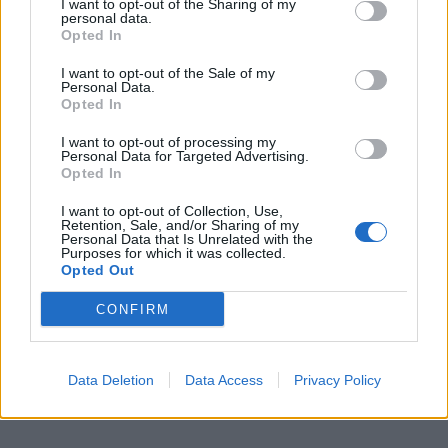
I want to opt-out of the Sharing of my
Η Καίτη Γαρμπή γεννήθηκε στις 8 Ιουνίου 1961
personal data.
Opted In
και είναι 63 ετών, ενώ ο Διονύσης Σχοινάς
γεννήθηκε και μεγάλωσε στην Αθήνα στις 6
I want to opt-out of the Sale of my
Personal Data.
Οκτωβρίου του 1969 και οδεύει προς τα 55
Opted In
του.
I want to opt-out of processing my
Personal Data for Targeted Advertising.
Opted In
I want to opt-out of Collection, Use,
Retention, Sale, and/or Sharing of my
Personal Data that Is Unrelated with the
Purposes for which it was collected.
Opted Out
CONFIRM
Data Deletion
Data Access
Privacy Policy