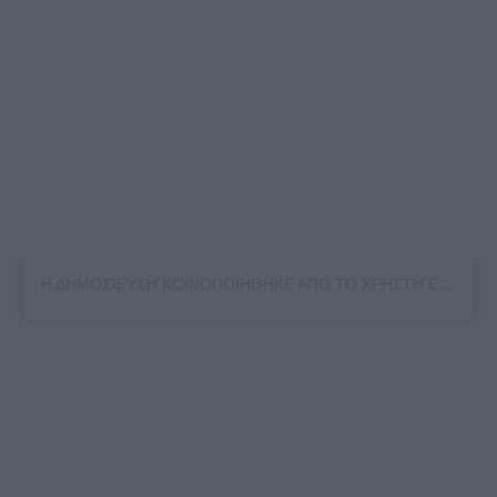
Η ΔΗΜΟΣΙΕΥΣΗ ΚΟΙΝΟΠΟΙΗΘΗΚΕ ΑΠΟ ΤΟ ΧΡΗΣΤΗ EIMAI I KAITI P AGAPOUSES