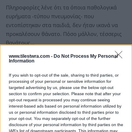
Πληροφορίες λένε ότι τα όποια παθολογικά
ευρήματα -τύπου πνευμονίας- που
εντοπίστηκαν στα παιδιά, δεν ήταν ικανά να
προκαλέσουν θάνατο. Πόσο μάλλον, τέσσερις
θανάτους…
www.tilestwra.com -
Do Not Process My Personal
Information
Αντίθετα και στα 4 παιδάκια υπάρχουν κοινά
If you wish to opt-out of the sale, sharing to third parties, or
ευρήματα υποξίας, μια κατάσταση που
processing of your personal or sensitive information for
δημιουργείται και από το κλείσιμο της
targeted advertising by us, please use the below opt-out
section to confirm your selection. Please note that after your
αναπνοής.
opt-out request is processed you may continue seeing
interest-based ads based on personal information utilized by
Ο φάκελος με το πόρισμα, θα σταλεί στην
us or personal information disclosed to third parties prior to
your opt-out. You may separately opt-out of the further
εισαγγελία της Πάτρας την Τρίτη, για να
disclosure of your personal information by third parties on the
αποφασίσει ο εισαγγελέας αν θα αναθέσει σε
IAB’s list of downstream participants. This information may