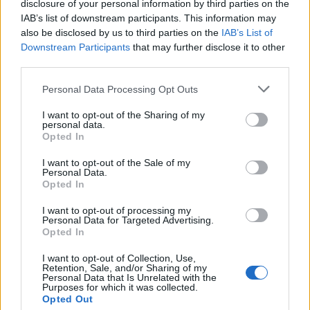
disclosure of your personal information by third parties on the
IAB’s list of downstream participants. This information may
also be disclosed by us to third parties on the
IAB’s List of
Η Λιλίκα Παντζοπούλου, εκτός από
Downstream Participants
that may further disclose it to other
third parties.
φωτογράφος και μητέρα του Ματέο
είναι κόρη
του βιομηχάνου και ενός από τους
Personal Data Processing Opt Outs
βασικότερους ιδρυτές της «Μίσκο»
I want to opt-out of the Sharing of my
personal data.
Ελευθέριου Μαντζίκα.
Για την ακρίβεια, ο
Opted In
πατέρας της υπήρξε ο άνθρωπος που ανέλαβε
I want to opt-out of the Sale of my
την εταιρεία το ‘62 και την μετέτρεψε σε
Personal Data.
Opted In
κολοσσό δημιουργώντας ένα μοναδικό
ελληνικό διαχρονικό success story.
I want to opt-out of processing my
Personal Data for Targeted Advertising.
Opted In
I want to opt-out of Collection, Use,
Retention, Sale, and/or Sharing of my
Personal Data that Is Unrelated with the
Purposes for which it was collected.
Opted Out