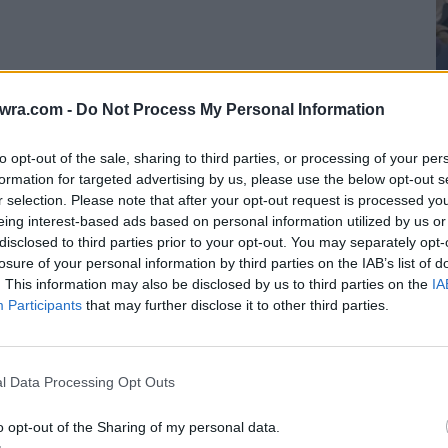
twra.com -
Do Not Process My Personal Information
to opt-out of the sale, sharing to third parties, or processing of your per
Κ
formation for targeted advertising by us, please use the below opt-out s
θ
r selection. Please note that after your opt-out request is processed y
λη δήλωσε: «Δεν ξέρω εγώ παιδί μου τίποτα να
eing interest-based ads based on personal information utilized by us or
7 
ξέρω. Από εκεί και πέρα… Ό,τι γίνει, θα φανεί
disclosed to third parties prior to your opt-out. You may separately opt-
losure of your personal information by third parties on the IAB’s list of
 θα φανεί τότε. Λοιπόν, δεν λέω τίποτα άλλο, να
. This information may also be disclosed by us to third parties on the
IA
Participants
that may further disclose it to other third parties.
έξη Γεωργούλη: «Tον αγαπώ πολύ! Είναι
l Data Processing Opt Outs
ν πειράζει άνθρωπο» (Video)
 του Αλέξη Γεωργούλη δήλωσε στην κάμερα της
o opt-out of the Sharing of my personal data.