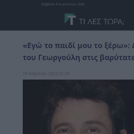
Σάββατο 8 Αυγούστου 2026
Ελλάδα
«Εγώ το παιδί μου το ξέρω»: Δεν άντεξε και λύγισε η μητέ
«Εγώ το παιδί μου το ξέρω»: 
του Γεωργούλη στις βαρύτατε
19 Απριλίου 2023 21:35