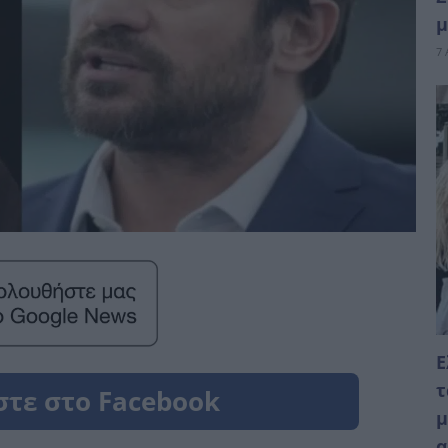
μ
7 
Ε
τ
μ
α