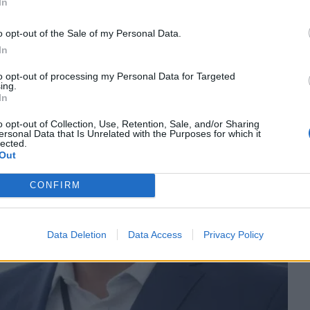
ου. Ενώ, “αρπάχτηκαν” Γιώργος Λιάγκας και
In
ούλη.
o opt-out of the Sale of my Personal Data.
In
to opt-out of processing my Personal Data for Targeted
ing.
In
o opt-out of Collection, Use, Retention, Sale, and/or Sharing
ersonal Data that Is Unrelated with the Purposes for which it
lected.
Out
CONFIRM
Data Deletion
Data Access
Privacy Policy