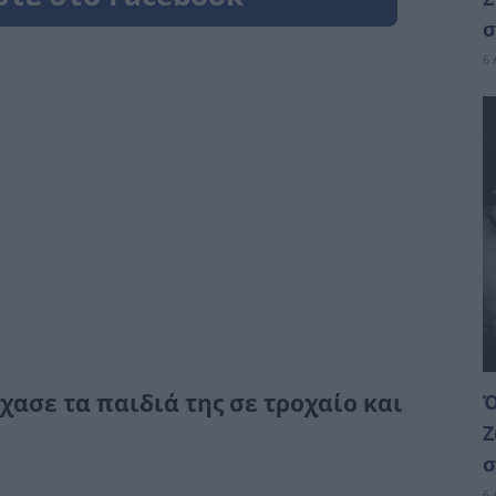
σ
6 
χασε τα παιδιά της σε τροχαίο και
Ό
Ζ
σ
6 