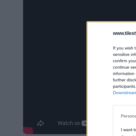
www.tiles
If you wish 
sensitive in
confirm you
continue se
information 
further disc
participants
Downstream 
Persona
I want t