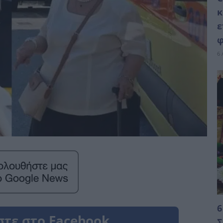
κ
ε
φ
6 
6
Σ