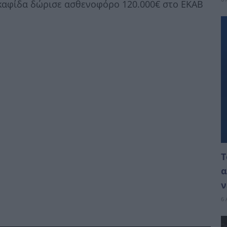
καφίδα δώρισε ασθενοφόρο 120.000€ στο ΕΚΑΒ
Τ
α
ν
6 