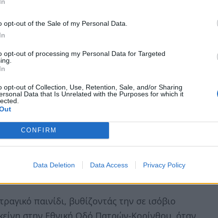
In
ς και δύναμης γράφτηκε στην Πάτρα, με
 πόρτας», την 87χρονη κυρία Χαριτίνη
o opt-out of the Sale of my Personal Data.
In
to opt-out of processing my Personal Data for Targeted
ing.
In
o opt-out of Collection, Use, Retention, Sale, and/or Sharing
ersonal Data that Is Unrelated with the Purposes for which it
lected.
Out
CONFIRM
Data Deletion
Data Access
Privacy Policy
τραγικό παινίδι, βυθίζοντάς την σε ισόβιο
εκείνη στην Εθνική Οδό Πατρών-Κορίνθου, όταν