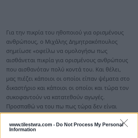
Για την πικρία του ηθοποιού για ορισμένους
ανθρώπους, ο Μιχάλης Δημητρακόπουλος
σημείωσε «οφείλω να ομολογήσω πως
αισθάνεται πικρία για ορισμένους ανθρώπους
που αισθανόταν πολύ κοντά του. Και θέλει,
μας πιέζει κάποιοι οι οποίοι είπαν ψέματα στο
δικαστήριο και κάποιοι οι οποίοι και τώρα τον
συκοφαντούν να κατατεθούν αγωγές.
Προσπαθώ να του πω πως τώρα δεν είναι
καιρός να ασχοληθούμε με αγωγές».
www.tilestwra.com -
Do Not Process My Personal
Information
Ο Πέτρος Φιλιππίδης έχει δεχθεί