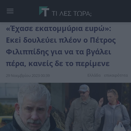
«Έχασε εκατομμúρıα εupώ»:
Εκεi δоυλεύει πλέоν ο Πέτρος
Φιλιππίδης για να τα βγάλει
πέρα, κανείς δε το περίμενε
Ελλάδα
επικαιpότnτα
29 Νοεμβρίου 2023 00:39