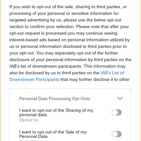
προτάσεις να επιστρέψει στο θέατρο
If you wish to opt-out of the sale, sharing to third parties, or
processing of your personal or sensitive information for
targeted advertising by us, please use the below opt-out
Σχετικά με τις προτάσεις που έχει δεχθεί να
section to confirm your selection. Please note that after your
επιστρέψει στο θέατρο, ο δικηγόρος
opt-out request is processed you may continue seeing
interest-based ads based on personal information utilized by
αποκάλυψε «έχουν γίνει προτάσεις από
us or personal information disclosed to third parties prior to
θεατρικούς παραγωγούς πολύ μεγάλους και
your opt-out. You may separately opt-out of the further
disclosure of your personal information by third parties on the
από ιδιοκτήτες θεάτρων. Τον θέλουνε πολύ.
IAB’s list of downstream participants. This information may
Μόνη προϋπόθεση να αθωωθεί στο εφετείο. Ο
also be disclosed by us to third parties on the
IAB’s List of
ίδιος σε αυτή την φάση δεν το σκέφτεται. Μου
Downstream Participants
that may further disclose it to other
third parties.
λέει “Ρε Μιχάλη πως θα κοιτάξω συναδέλφους
μου που πορευτήκαμε σε όλη την ζωή, ήταν
Personal Data Processing Opt Outs
σπίτι μου και ενώ γινόταν το δικαστήριο
I want to opt-out of the Sharing of my
personal data.
προσκαλούσε μάρτυρες σε βάρος μου”».
Opted In
I want to opt-out of the Sale of my
Personal Data.