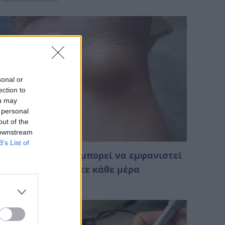
sonal or
ection to
ou may
 personal
out of the
 downstream
B’s List of
υτό το εξόγκωμα μπορεί να εμφανιστεί
πό κάτι που κάνετε κάθε μέρα
Αυγούστου 2026 01:28