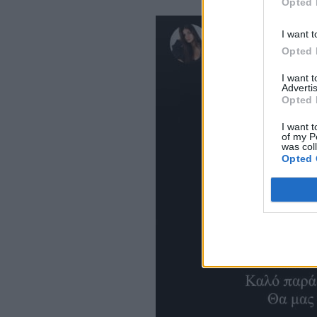
Opted 
I want t
Opted 
I want 
Advertis
Opted 
I want t
of my P
was col
Opted 