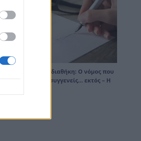
ληρονομιά χωρίς διαθήκη: Ο νόμος που
πορεί να αφήσει συγγενείς… εκτός – Η
ειρά
Αυγούστου 2026 04:28