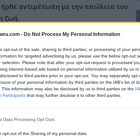
ς” ήρθε αντιμέτωπη με την απώλεια του
η ζωή.
twra.com -
Do Not Process My Personal Information
έχεις. Θα μας λείψεις πολύ. Σε αγαπώ
to opt-out of the sale, sharing to third parties, or processing of your per
formation for targeted advertising by us, please use the below opt-out s
r selection. Please note that after your opt-out request is processed y
eing interest-based ads based on personal information utilized by us or
disclosed to third parties prior to your opt-out. You may separately opt-
losure of your personal information by third parties on the IAB’s list of
. This information may also be disclosed by us to third parties on the
IA
Participants
that may further disclose it to other third parties.
Α
α
8 
l Data Processing Opt Outs
o opt-out of the Sharing of my personal data.