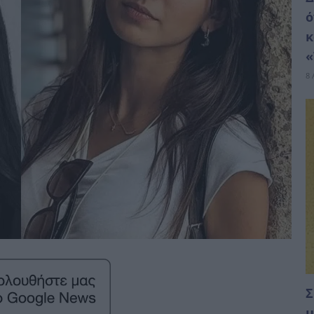
ό
κ
«
8 
Σ
μ