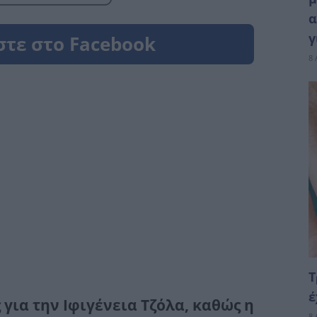
α
γ
8 
Τ
έ
 για την Ιφιγένεια Τζόλα, καθώς η
8 