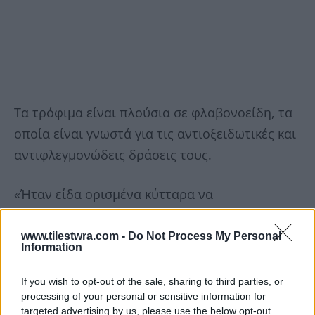
Τα τρόφιμα είναι πλούσια σε φλαβονοείδη, τα
οποία είναι γνωστά για τις αντιοξειδωτικές και
αντιφλεγμονώδεις δράσεις τους.
«Ήταν είδα ορισμένα κύτταρα να
αναζωογονούνται δεν το πίστευα», αναφέρει
χαρακτηριστικά η Δρ. Ευα Λατόρε, που
www.tilestwra.com -
Do Not Process My Personal
Information
συμμετείχε στην έρευνα. «Τα παλιά κύτταρα
έμοιαζα με νέα. Ήταν σαν μαγεία.
If you wish to opt-out of the sale, sharing to third parties, or
processing of your personal or sensitive information for
Επαναλάβαμε τα πειράματα αρκετές φορές και
targeted advertising by us, please use the below opt-out