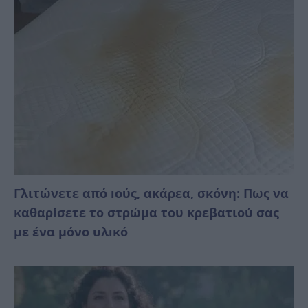
Γλιτώνετε από ıούς, ακάρεα, σκόνη: Πως να
καθαρiσετε το στρώμα του κρεβατιού σας
με ένα μόνο υλıκό