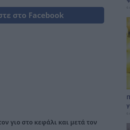
6 
Π
γ
6 
ον γιο στο κεφάλι και μετά τον