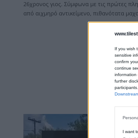
26χρονος γιος. Σύμφωνα με τις πρώτες πλ
από αιχμηρό αντικείμενο, πιθανότατα μαχα
www.tiles
If you wish 
sensitive in
confirm you
continue se
information 
further disc
participants
Downstream 
Persona
I want t