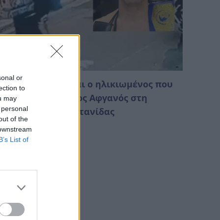
sonal or
υψέλη: Ποιος είναι ο ηλικιωμένος που
ection to
μπλέκει ο 26χρονος Αφγανός στη
ou may
 personal
ολοφονία της Βρετανίδας
out of the
Αυγούστου 2026 13:31
 downstream
B’s List of