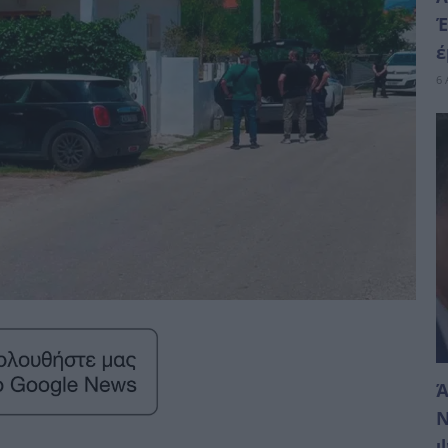
Έ
έ
6 
Ά
Ν
ψ