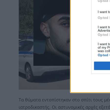
Opted 
I want t
Opted 
I want 
Advertis
Opted 
I want t
of my P
was col
Opted 
Τα θύματα εντοπίστηκαν στο σπίτι τους μέ
ιατροδικαστής. Οι αστυνομικές αρχές εξετ