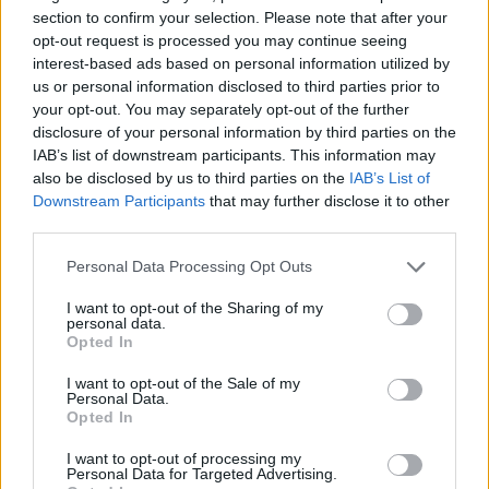
section to confirm your selection. Please note that after your
opt-out request is processed you may continue seeing
interest-based ads based on personal information utilized by
us or personal information disclosed to third parties prior to
your opt-out. You may separately opt-out of the further
disclosure of your personal information by third parties on the
IAB’s list of downstream participants. This information may
also be disclosed by us to third parties on the
IAB’s List of
Downstream Participants
that may further disclose it to other
third parties.
Personal Data Processing Opt Outs
Ο Δημήτρης Παπαδημούλης είναι Έλληνας
I want to opt-out of the Sharing of my
πολιτικός, πρώην ευρωβουλευτής και Πρώην
personal data.
Opted In
Αντιπρόεδρος του Ευρωπαϊκού Κοινοβουλίου
της Νέας Αριστεράς και μέλος της Επιτροπής
I want to opt-out of the Sale of my
Personal Data.
Οικονομικής και Νομισματικής Πολιτικής, ο
Opted In
οποίος από το 2014 διατελεί ως
Αντιπρόεδρος
I want to opt-out of processing my
Personal Data for Targeted Advertising.
του Ευρωπαϊκού Κοινοβουλίου.