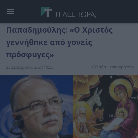
Παπαδημούλης: «Ο Χριστός
γεννήθnκε από γονείς
πρόσφuγες»
Ελλάδα
επικαιpότnτα
23 Δεκεμβρίου 2024 10:55