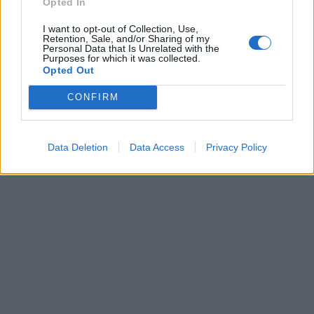
Opted In
I want to opt-out of Collection, Use,
Retention, Sale, and/or Sharing of my
Personal Data that Is Unrelated with the
Purposes for which it was collected.
Opted Out
CONFIRM
Data Deletion
Data Access
Privacy Policy