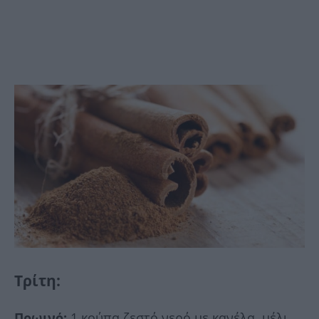
Τρίτη
:
Πρωινό:
1 κούπα ζεστό νερό με κανέλα, μέλι