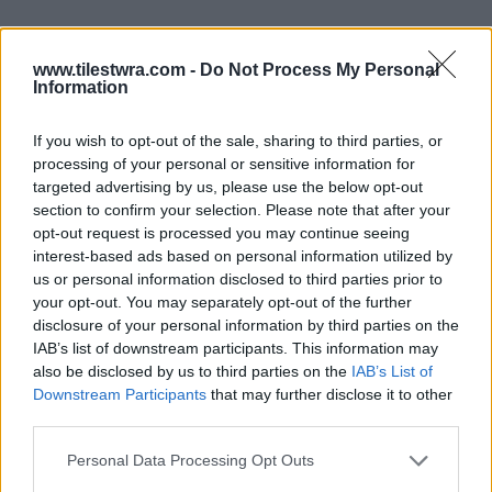
www.tilestwra.com -
Do Not Process My Personal
Information
If you wish to opt-out of the sale, sharing to third parties, or
processing of your personal or sensitive information for
targeted advertising by us, please use the below opt-out
section to confirm your selection. Please note that after your
opt-out request is processed you may continue seeing
interest-based ads based on personal information utilized by
us or personal information disclosed to third parties prior to
your opt-out. You may separately opt-out of the further
disclosure of your personal information by third parties on the
IAB’s list of downstream participants. This information may
Απογευματινό:
200 γραμμ. γιαούρτι χαμηλών
also be disclosed by us to third parties on the
IAB’s List of
λιπαρών 1 κουταλάκι μέλι
Downstream Participants
that may further disclose it to other
third parties.
Βραδινό:
200 γραμμ. γιαούρτι χαμηλών
Personal Data Processing Opt Outs
λιπαρών