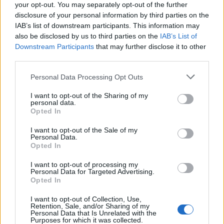
your opt-out. You may separately opt-out of the further
disclosure of your personal information by third parties on the
IAB’s list of downstream participants. This information may
also be disclosed by us to third parties on the
IAB’s List of
Downstream Participants
that may further disclose it to other
third parties.
Personal Data Processing Opt Outs
I want to opt-out of the Sharing of my
personal data.
Opted In
Ο φαύλος κύκλος πόνου και ύπνου
I want to opt-out of the Sale of my
Personal Data.
Opted In
Αυτός ο πόνος έχει κι έναν επιπλέον εχθρό:
τον κακό ύπνο. Η εμμηνόπαυση διαταράσσει
I want to opt-out of processing my
Personal Data for Targeted Advertising.
συχνά τον ύπνο. Ο κακός ύπνος ενισχύει τον
Opted In
πόνο. Και ο πόνος διαταράσσει ξανά τον ύπνο.
I want to opt-out of Collection, Use,
Retention, Sale, and/or Sharing of my
Έτσι δημιουργείται ένας φαύλος κύκλος που
Personal Data that Is Unrelated with the
Purposes for which it was collected.