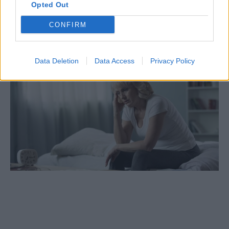
αναλώνει ενέργεια, υπομονή και διάθεση.
Opted Out
Κάνει τις μέρες βαριές και τα βράδια ακόμη
CONFIRM
βαρύτερα.
Data Deletion
Data Access
Privacy Policy