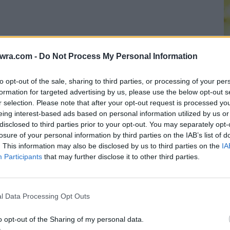
twra.com -
Do Not Process My Personal Information
to opt-out of the sale, sharing to third parties, or processing of your per
formation for targeted advertising by us, please use the below opt-out s
Π
r selection. Please note that after your opt-out request is processed y
eing interest-based ads based on personal information utilized by us or
γ
disclosed to third parties prior to your opt-out. You may separately opt-
6 
losure of your personal information by third parties on the IAB’s list of
. This information may also be disclosed by us to third parties on the
IA
Participants
that may further disclose it to other third parties.
ζει το σώμα
ερτικό που επηρεάζει το κεντρικό νευρικό
l Data Processing Opt Outs
, να βελτιώσει τη διάθεση και να ενισχύσει τη
o opt-out of the Sharing of my personal data.
ρεάζει επίσης τον μεταβολισμό διαφόρων