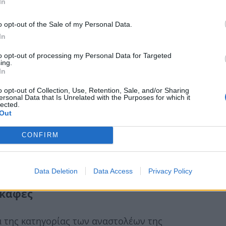
In
ων φαρμάκων. Μπορεί να επιταχύνει ή να
o opt-out of the Sale of my Personal Data.
παση των φαρμάκων, οδηγώντας σε πιθανές
In
to opt-out of processing my Personal Data for Targeted
ing.
έ με φάρμακα
In
o opt-out of Collection, Use, Retention, Sale, and/or Sharing
ersonal Data that Is Unrelated with the Purposes for which it
μπορεί να οδηγήσει σε μια σειρά ζητημάτων,
lected.
Out
μάκου έως αυξημένες παρενέργειες. Σε
πορεί να είναι επικίνδυνη, οδηγώντας σε
CONFIRM
τικό να γνωρίζετε αυτούς τους κινδύνους και να
ίες.
Data Deletion
Data Access
Privacy Policy
 καφές
ά της κατηγορίας των αναστολέων της