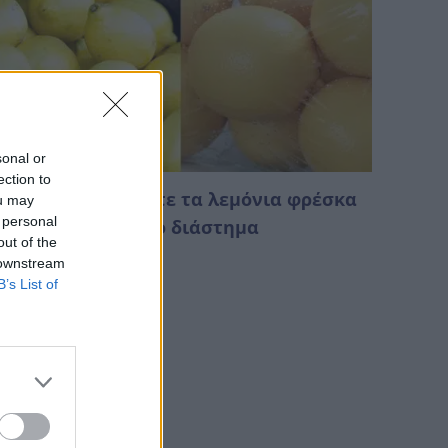
sonal or
ection to
ώς να διατηρήσετε τα λεμόνια φρέσκα
ou may
 personal
ια μεγάλο χρονικό διάστημα
out of the
Αυγούστου 2026 00:38
 downstream
B’s List of