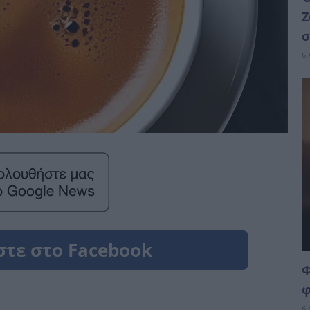
Ζ
σ
6 
Φ
φ
6 