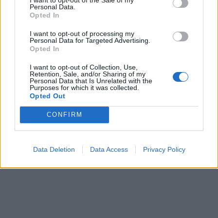
Personal Data.
σημαιοφόρος ή γιατρός ή
δικηγόρος.. Αλλά θα
Opted In
καμαρώνω σαν γύφτικο σκερπάνι αν είναι
I want to opt-out of processing my
ένα χαρούμενο παιδί.
Personal Data for Targeted Advertising.
Opted In
I want to opt-out of Collection, Use,
Retention, Sale, and/or Sharing of my
Personal Data that Is Unrelated with the
Purposes for which it was collected.
Opted Out
CONFIRM
Data Deletion
Data Access
Privacy Policy