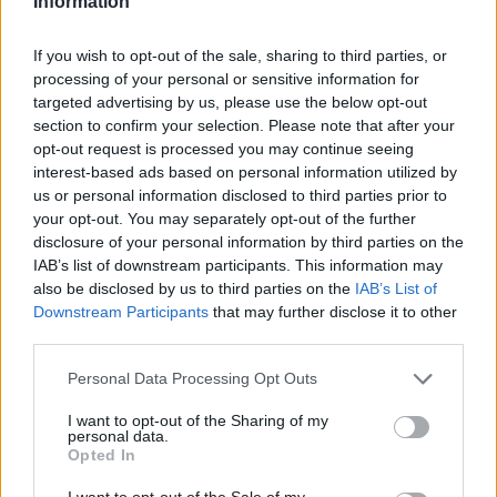
Information
If you wish to opt-out of the sale, sharing to third parties, or
processing of your personal or sensitive information for
targeted advertising by us, please use the below opt-out
section to confirm your selection. Please note that after your
opt-out request is processed you may continue seeing
Όχι, δεν θα αγοράσω λυσάρια στο δημοτικό.
interest-based ads based on personal information utilized by
Πηνελόπη δέλτα θα του πάρω και
Τριβιζά,
us or personal information disclosed to third parties prior to
your opt-out. You may separately opt-out of the further
ίσως και έναν Ιούλιο Βερν να μάθει να
disclosure of your personal information by third parties on the
ονειρεύεται. Να λύσει έτσι μόνο του τις
IAB’s list of downstream participants. This information may
also be disclosed by us to third parties on the
IAB’s List of
απορίες του όταν ενηλικιωθεί.
Downstream Participants
that may further disclose it to other
third parties.
Όχι, δεν έχω το τέλειο αψεγάδιαστο παιδί. Σε
Personal Data Processing Opt Outs
σένα το λέω, που το παιδί σου …δεν θα το
I want to opt-out of the Sharing of my
έκανε ποτέ αυτό και σίγουρα το προκάλεσε
personal data.
Opted In
κάποιο άλλο παιδί. Εχω το δικό μου παιδί. Το
μοναδικά μοναδικό, που μπορεί να μην γίνει
I want to opt-out of the Sale of my