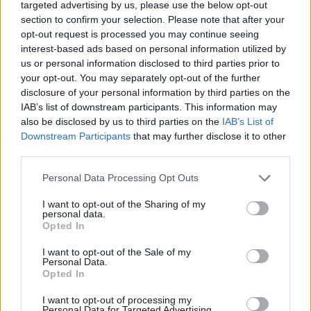
targeted advertising by us, please use the below opt-out
section to confirm your selection. Please note that after your
opt-out request is processed you may continue seeing
interest-based ads based on personal information utilized by
us or personal information disclosed to third parties prior to
your opt-out. You may separately opt-out of the further
disclosure of your personal information by third parties on the
IAB’s list of downstream participants. This information may
also be disclosed by us to third parties on the
IAB’s List of
Downstream Participants
that may further disclose it to other
third parties.
Τα τελευταία λόγια που είπε η Ρένα
Personal Data Processing Opt Outs
Βλαχοπούλου
I want to opt-out of the Sharing of my
personal data.
Opted In
Λίγο πριν από τον θάνατό της, ο Νίκος
I want to opt-out of the Sale of my
Ζαχόπουλος την επισκέφθηκε στο δωμάτιό της
Personal Data.
Opted In
και της είπε «Ρένα μου, βλέπω είσαι πολύ
καλύτερα. Άντε κάνε κουράγιο για να πάμε
I want to opt-out of processing my
Personal Data for Targeted Advertising.