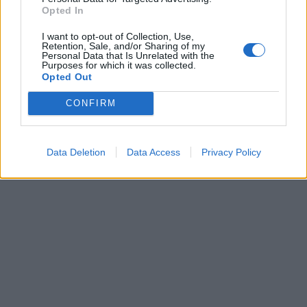
σπίτι. Πώς νιώθεις;» και εκείνη απάντησε «μια
Opted In
χαρά, Νίκο μου, μια χαρά».
I want to opt-out of Collection, Use,
Retention, Sale, and/or Sharing of my
Personal Data that Is Unrelated with the
Purposes for which it was collected.
Opted Out
CONFIRM
Data Deletion
Data Access
Privacy Policy