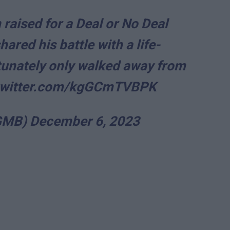
raised for a Deal or No Deal
ared his battle with a life-
rtunately only walked away from
.twitter.com/kgGCmTVBPK
@GMB)
December 6, 2023