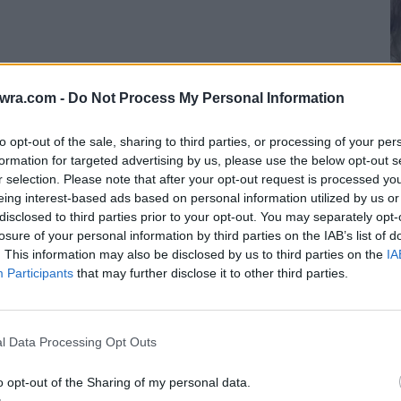
twra.com -
Do Not Process My Personal Information
ει από μία σπάνια ασθένεια
to opt-out of the sale, sharing to third parties, or processing of your per
Η
formation for targeted advertising by us, please use the below opt-out s
π
r selection. Please note that after your opt-out request is processed y
σθένεια, γνωστή ως MND, ήλπιζε ότι μέσω του
eing interest-based ads based on personal information utilized by us or
σ
μικά του βάρη.
disclosed to third parties prior to your opt-out. You may separately opt-
8 
losure of your personal information by third parties on the IAB’s list of
. This information may also be disclosed by us to third parties on the
IA
ειρώθηκαν και μετά την προβολή του
Participants
that may further disclose it to other third parties.
πογράμμισε μια αξιοσημείωτη φιλανθρωπική
 τη φίλη του Wale, Rochelle, η οποία
ο «Βοηθήστε τον Brad να κατακτήσει τα όνειρα
l Data Processing Opt Outs
ιές χιλιάδων ανθρώπων σε όλη τη χώρα.
o opt-out of the Sharing of my personal data.