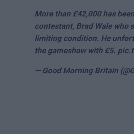
More than £42,000 has been 
contestant, Brad Wale who sh
limiting condition. He unfo
the gameshow with £5.
pic
— Good Morning Britain (