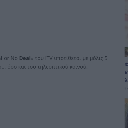
l
or No
Deal
» του ITV υποτίθεται με μόλις 5
Φ
ου, όσο και του τηλεοπτικού κοινού.
κ
λ
8 