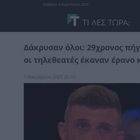
Σάββατο 8 Αυγούστου 2026
διεθνή
Δάκρυσαν όλοι: 29χρονος πήγε στο Deal, κέρδισε 5 εupw, 
Δάκρυσαν όλοι: 29χρονος πήγ
οι τηλεθεατές έκαναν έρανο 
7 Δεκεμβρίου 2023 20:50