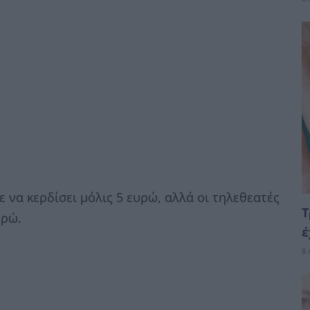
 να κερδίσει μόλις 5 ευρώ, αλλά οι τηλεθεατές
Τ
υρώ.
έ
8 