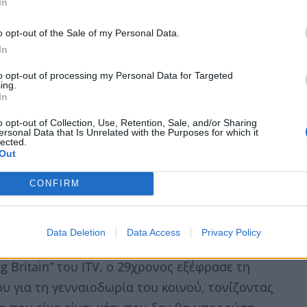
In
 η σελίδα GoFundMe, όχι μόνο πέτυχε τον στόχο
o opt-out of the Sale of my Personal Data.
πάνω από 100.000 ευρώ για τον Wale.
In
to opt-out of processing my Personal Data for Targeted
ing.
In
o opt-out of Collection, Use, Retention, Sale, and/or Sharing
ersonal Data that Is Unrelated with the Purposes for which it
lected.
Out
CONFIRM
Data Deletion
Data Access
Privacy Policy
 Britain” του ITV, ο 29χρονος εξέφρασε τη
υ για τη γενναιοδωρία του κοινού, τονίζοντας