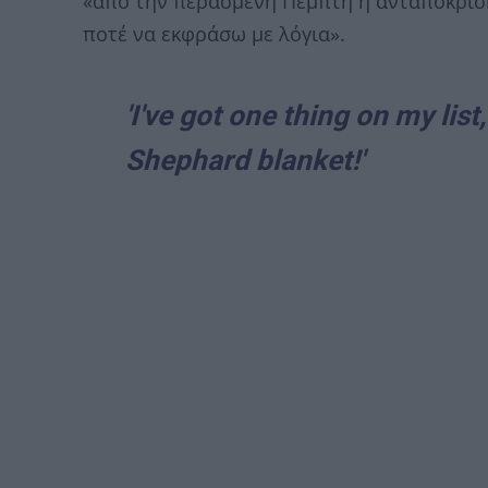
«από την περασμένη Πέμπτη η ανταπόκριση
ποτέ να εκφράσω με λόγια».
'I've got one thing on my lis
Shephard blanket!'