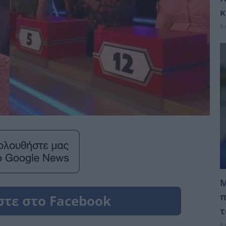
κ
8 
Μ
π
τ
8 